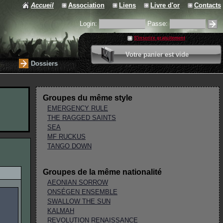
Accueil
Association
Liens
Livre d'or
Contacts
Login:
Passe:
S'inscrire gratuitement
0 article
Votre panier est vide
Valider votre panier
Dossiers
Groupes du même style
EMERGENCY RULE
THE RAGGED SAINTS
SEA
MF RUCKUS
TANGO DOWN
Groupes de la même nationalité
AEONIAN SORROW
ONSÉGEN ENSEMBLE
SWALLOW THE SUN
KALMAH
REVOLUTION RENAISSANCE