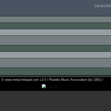
Lire la chr
© www.metal-integral.com v2.5 / Planète Music Association (loi 1901) /