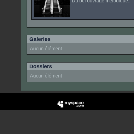
Du bel ouvrage mélodique...
Galeries
Aucun élément
Dossiers
Aucun élément