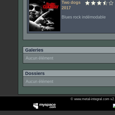
Two dogs
2017
Blues rock indémodable
Galeries
Aucun élément
Dossiers
Aucun élément
© www.metal-integral.com v2.5