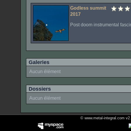
Godless summit
2017
Post doom instrumental fasci
Galeries
Aucun élément
Dossiers
Aucun élément
© www.metal-integral.com v2.5