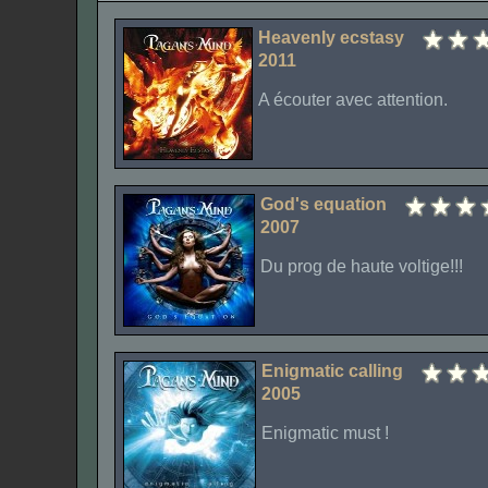
Heavenly ecstasy
2011
A écouter avec attention.
God's equation
2007
Du prog de haute voltige!!!
Enigmatic calling
2005
Enigmatic must !