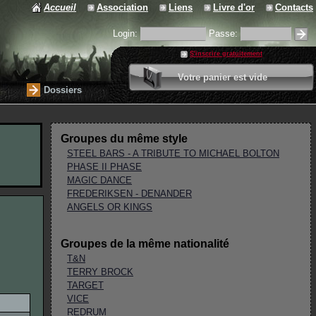
Accueil
Association
Liens
Livre d'or
Contacts
Login:
Passe:
S'inscrire gratuitement
0 article
Votre panier est vide
Valider votre panier
Dossiers
Groupes du même style
STEEL BARS - A TRIBUTE TO MICHAEL BOLTON
PHASE II PHASE
MAGIC DANCE
FREDERIKSEN - DENANDER
ANGELS OR KINGS
Groupes de la même nationalité
T&N
TERRY BROCK
TARGET
VICE
REDRUM