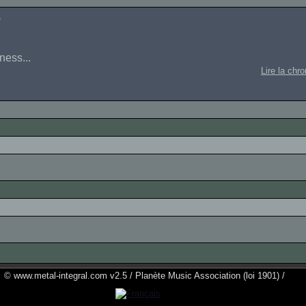
ness...
Lire la chr
© www.metal-integral.com v2.5 / Planète Music Association (loi 1901) /