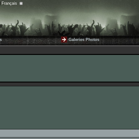
Français
s
Galeries Photos