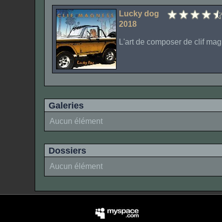
Lucky dog
2018
L'art de composer de clif mag
Galeries
Aucun élément
Dossiers
Aucun élément