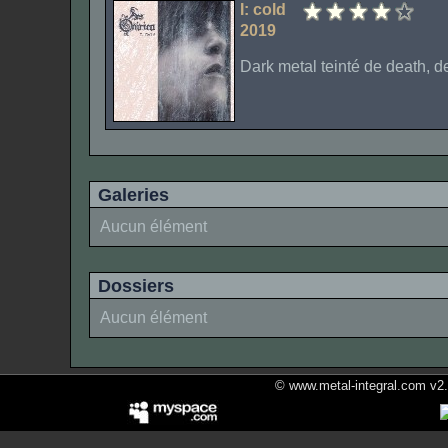
I: cold
2019
Dark metal teinté de death, d
Galeries
Aucun élément
Dossiers
Aucun élément
© www.metal-integral.com v2.5