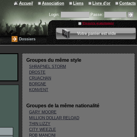
Accueil
Association
Liens
Livre d'or
Contacts
Login:
Passe:
S'inscrire gratuitement
0 article
Votre panier est vide
Valider votre panier
Dossiers
Groupes du même style
SHRAPNEL STORM
DROSTE
CRUACHAN
BORGNE
KONVENT
Groupes de la même nationalité
GARY MOORE
MILLION DOLLAR RELOAD
THIN LIZZY
CITY WEEZLE
ROB MANCINI