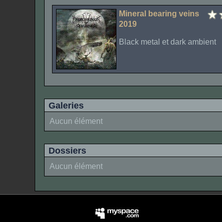
Mineral bearing veins
2019
Black metal et dark ambient
Galeries
Aucun élément
Dossiers
Aucun élément