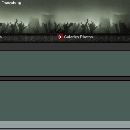
Français
s
Galeries Photos