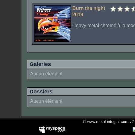
Burn the night
2019
Heavy metal chromé à la mod
Galeries
Aucun élément
Dossiers
Aucun élément
© www.metal-integral.com v2.5