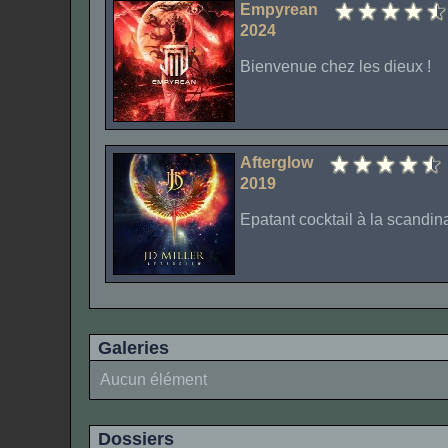
Empyrean
2024
Bienvenue chez les dieux !
Afterglow
2019
Epatant cocktail à la scandina
Galeries
Aucun élément
Dossiers