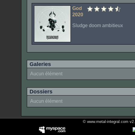
God
2020
Sludge doom ambitieux
Galeries
Aucun élément
Dossiers
Aucun élément
© www.metal-integral.com v2.5