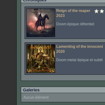
Chroniques
Reign of the reaper
2023
Doom épique réfrentiel
Lamenting of the innocent
2020
Doom metal épique et subtil
Galeries
Aucun élément