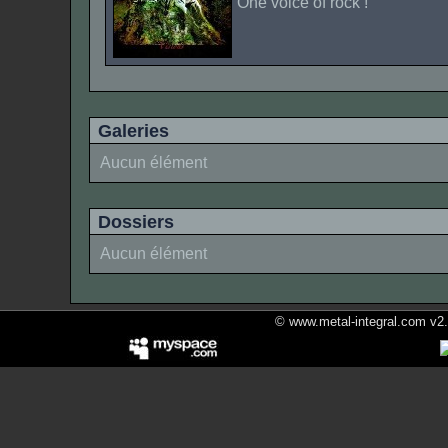
One voice of rock !
Galeries
Aucun élément
Dossiers
Aucun élément
© www.metal-integral.com v2.5