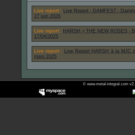
Live report
:
Live Report - DAMFEST - Dammart
27 juin 2026
Live report
:
HARSH
+
THE NEW ROSES
- B
17/04/2025
Live report
:
Live Report
HARSH
à la MJC 
mars 2025
© www.metal-integral.com v2.5