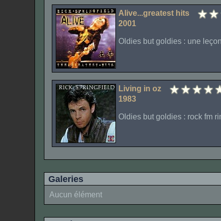
Alive...greatest hits
2001
Oldies but goldies : une leço
Living in oz
1983
Oldies but goldies : rock fm r
Galeries
Aucun élément