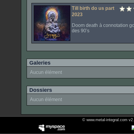
Till birth do us part
2023
Doom death à connotation got
des 90's
Galeries
Aucun élément
Dossiers
Aucun élément
© www.metal-integral.com v2.5