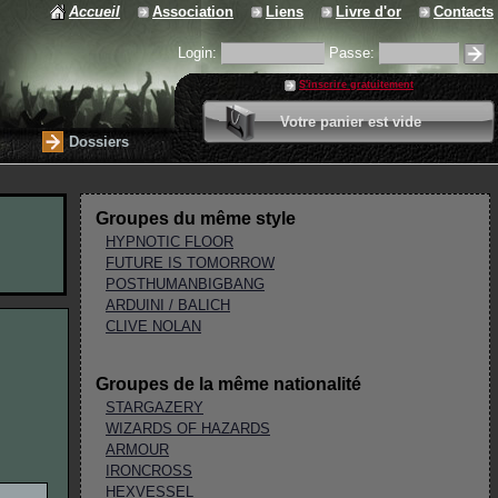
Accueil
Association
Liens
Livre d'or
Contacts
Login:
Passe:
S'inscrire gratuitement
0 article
Votre panier est vide
Valider votre panier
Dossiers
Groupes du même style
HYPNOTIC FLOOR
FUTURE IS TOMORROW
POSTHUMANBIGBANG
ARDUINI / BALICH
CLIVE NOLAN
Groupes de la même nationalité
STARGAZERY
WIZARDS OF HAZARDS
ARMOUR
IRONCROSS
HEXVESSEL