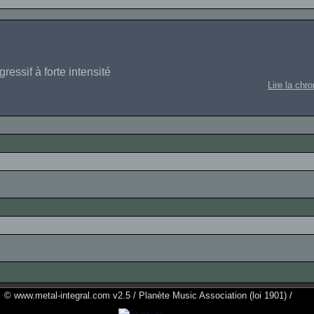
essif à forte intensité
Lire la chr
© www.metal-integral.com v2.5 / Planète Music Association (loi 1901) /