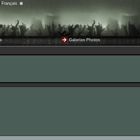
Français
s
Galeries Photos