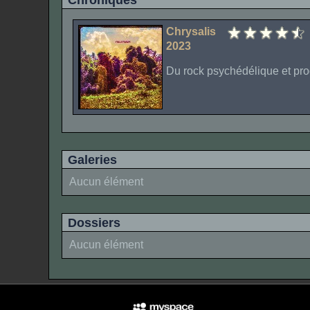
Chroniques
Chrysalis
2023
Du rock psychédélique et progr
Galeries
Aucun élément
Dossiers
Aucun élément