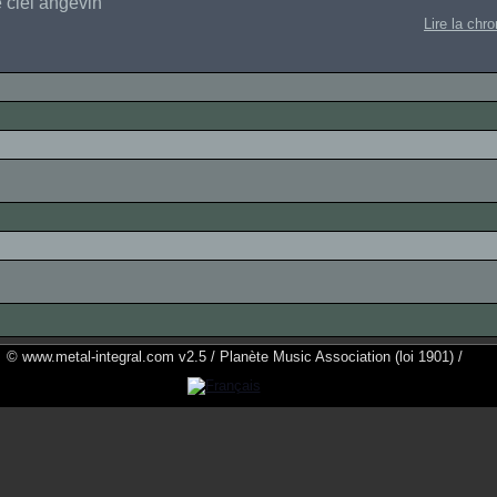
 ciel angevin
Lire la chr
© www.metal-integral.com v2.5 / Planète Music Association (loi 1901) /