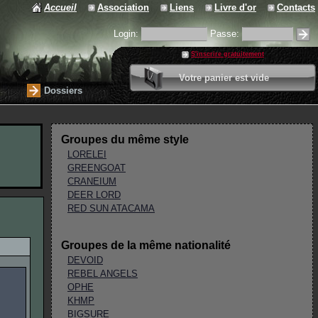
Accueil
Association
Liens
Livre d'or
Contacts
Login:
Passe:
S'inscrire gratuitement
0 article
Votre panier est vide
Valider votre panier
Dossiers
Groupes du même style
LORELEI
GREENGOAT
CRANEIUM
DEER LORD
RED SUN ATACAMA
Groupes de la même nationalité
DEVOID
REBEL ANGELS
OPHE
KHMP
BIGSURE