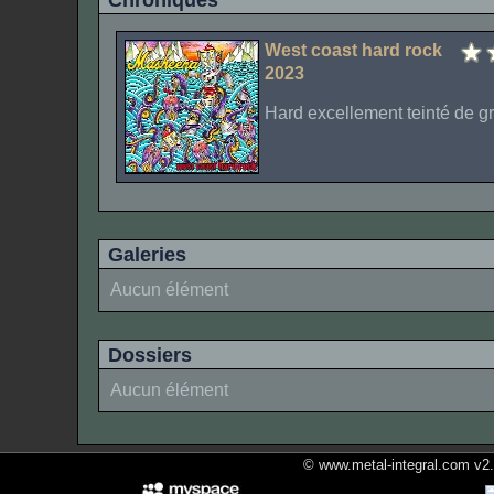
Chroniques
West coast hard rock
2023
Hard excellement teinté de g
Galeries
Aucun élément
Dossiers
Aucun élément
© www.metal-integral.com v2.5