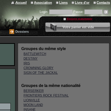
Accueil
Association
Liens
Livre d'or
Contacts
Login:
Passe:
S'inscrire gratuitement
0 article
Votre panier est vide
Valider votre panier
Dossiers
Groupes du même style
BATTLEWITCH
DESTINY
IRIS
CROWNING GLORY
SIGN OF THE JACKAL
Groupes de la même nationalité
BERSERKER
FRONTIERS ROCK FESTIVAL
LIONVILLE
MOON LAND
INSANE