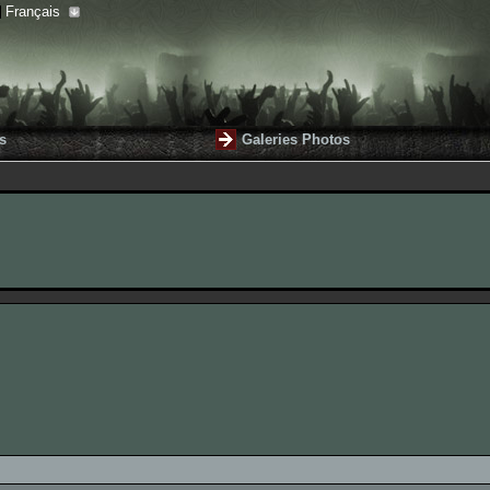
Français
s
Galeries Photos