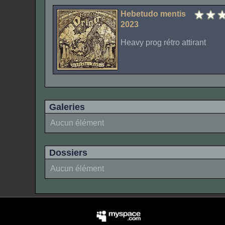
Hebetudo mentis
2023
Heavy prog rétro attirant
Galeries
Aucun élément
Dossiers
Aucun élément