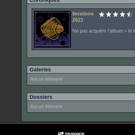
Chroniques
Iterations
2023
Ne pas acquérir l'album = le to
Galeries
Aucun élément
Dossiers
Aucun élément