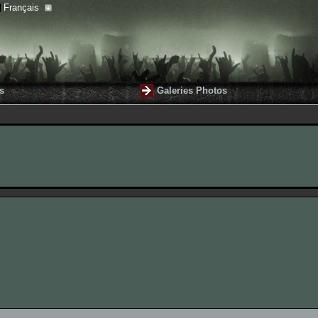
Français
s
Galeries Photos