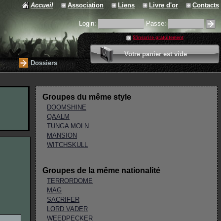
Accueil
Association
Liens
Livre d'or
Contacts
Login:
Passe:
S'inscrire gratuitement
0 article
Votre panier est vide
Valider votre panier
Dossiers
Groupes du même style
DOOMSHINE
QAALM
TUNGA MOLN
MANSION
WITCHSKULL
Groupes de la même nationalité
TERRORDOME
MAG
SACRIFER
LORD VADER
WEEDPECKER