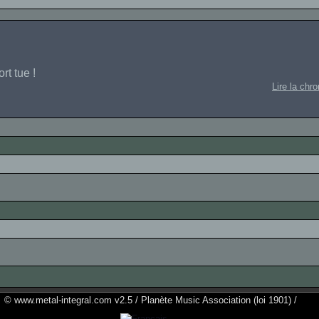
rt tue !
Lire la chr
© www.metal-integral.com v2.5 / Planète Music Association (loi 1901) /