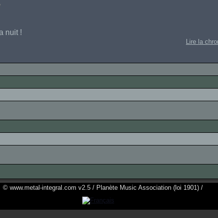
 nuit !
Lire la chr
© www.metal-integral.com v2.5 / Planète Music Association (loi 1901) /