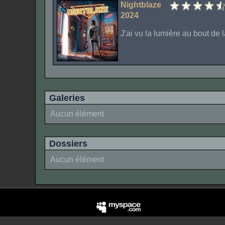
Nightblaze
2024
J'ai vu la lumière au bout de la
Galeries
Aucun élément
Dossiers
Aucun élément