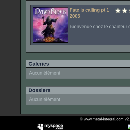
Fate is calling pt 1
2005
Bienvenue chez le chanteur d
Galeries
Aucun élément
Dossiers
Aucun élément
© www.metal-integral.com v2.5