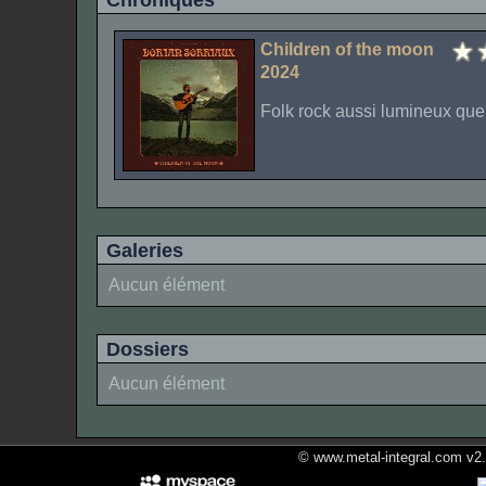
Chroniques
Children of the moon
2024
Folk rock aussi lumineux qu
Galeries
Aucun élément
Dossiers
Aucun élément
© www.metal-integral.com v2.5