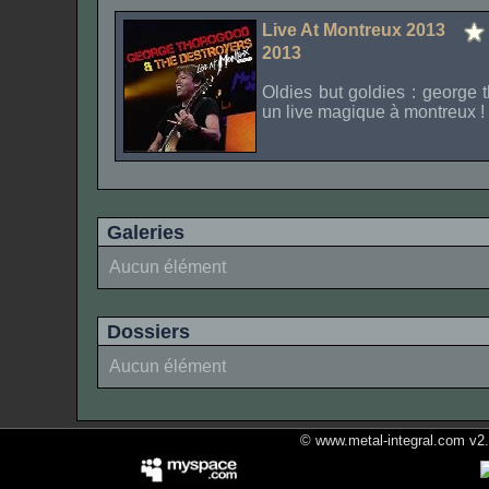
Live At Montreux 2013
2013
Oldies but goldies : george 
un live magique à montreux !
Galeries
Aucun élément
Dossiers
Aucun élément
© www.metal-integral.com v2.5