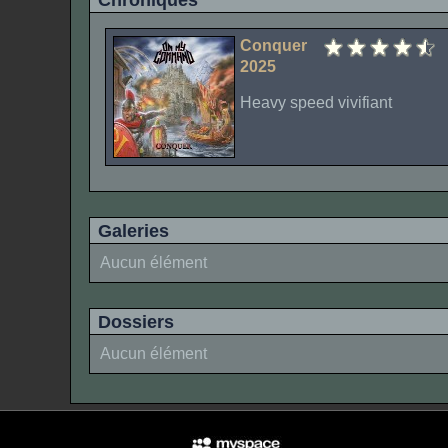
Chroniques
Conquer
2025
Heavy speed vivifiant
Galeries
Aucun élément
Dossiers
Aucun élément