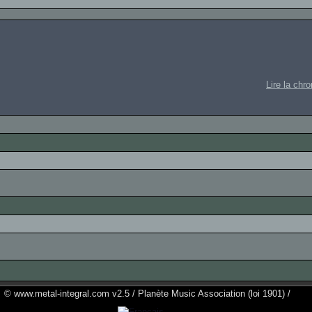
Lire la chr
© www.metal-integral.com v2.5 / Planète Music Association (loi 1901) /