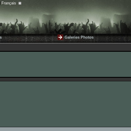
Français
s
Galeries Photos