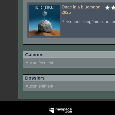
Once in a bluemoon
2025
Personnel et ingénieux aor m
Galeries
Aucun élément
Dossiers
Aucun élément