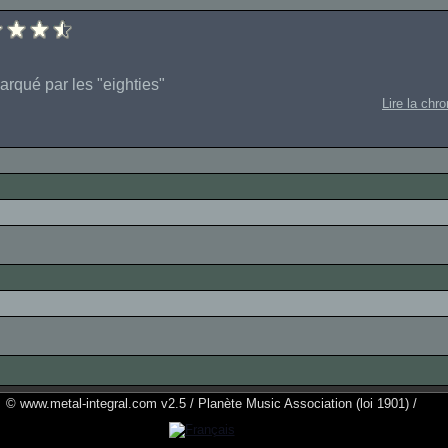
arqué par les "eighties"
Lire la chr
© www.metal-integral.com v2.5 / Planète Music Association (loi 1901) /