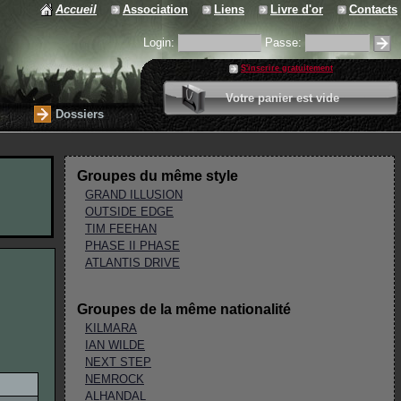
Accueil
Association
Liens
Livre d'or
Contacts
Login:
Passe:
S'inscrire gratuitement
0 article
Votre panier est vide
Valider votre panier
Dossiers
Groupes du même style
GRAND ILLUSION
OUTSIDE EDGE
TIM FEEHAN
PHASE II PHASE
ATLANTIS DRIVE
Groupes de la même nationalité
KILMARA
IAN WILDE
NEXT STEP
NEMROCK
ALHANDAL