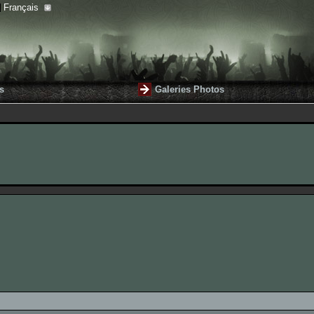
Français
s
Galeries Photos