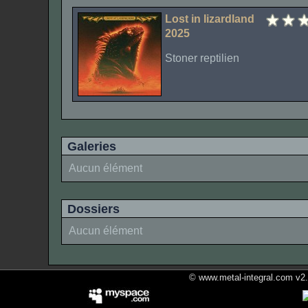
Lost in lizardland
2025
Stoner reptilien
Galeries
Aucun élément
Dossiers
Aucun élément
© www.metal-integral.com v2.5