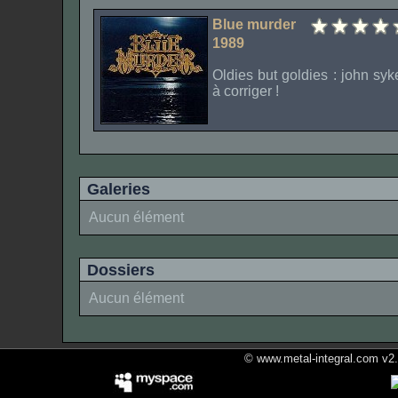
Blue murder
1989
Oldies but goldies : john syk
à corriger !
Galeries
Aucun élément
Dossiers
Aucun élément
© www.metal-integral.com v2.5