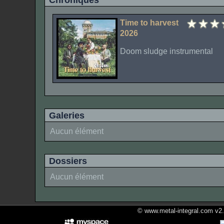
Chroniques
Time to harvest
2026
Doom sludge instrumental
Galeries
Aucun élément
Dossiers
Aucun élément
© www.metal-integral.com v2.5