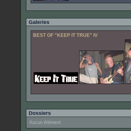
Galeries
BEST OF "KEEP IT TRUE" IV
Dossiers
Aucun élément