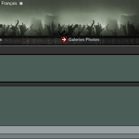
Français
s
Galeries Photos