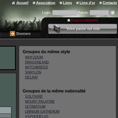
Accueil
Association
Liens
Livre d'or
Contacts
Login:
Passe:
S'inscrire gratuitement
0 article
Votre panier est vide
Valider votre panier
Dossiers
Groupes du même style
WHYZDOM
DRAGONLAND
WITCHBREED
SHAYLON
DELAIN
Groupes de la même nationalité
SOLITAIRE
MOUNT PALATINE
ULTIMATIUM
OMNIUM GATHERUM
ASPHODELUS