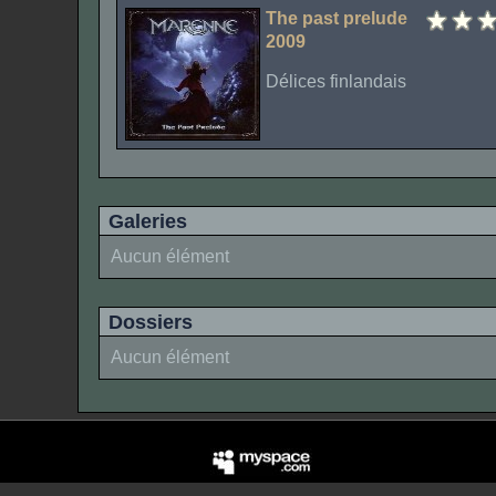
The past prelude
2009
Délices finlandais
Galeries
Aucun élément
Dossiers
Aucun élément