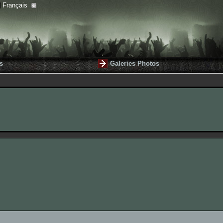
Français
s
Galeries Photos