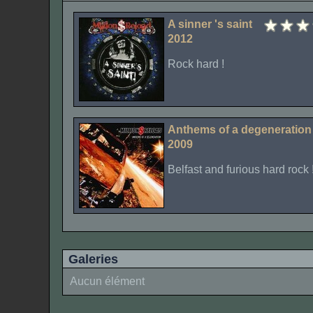
A sinner 's saint
2012
Rock hard !
Anthems of a degeneratio
2009
Belfast and furious hard rock 
Galeries
Aucun élément