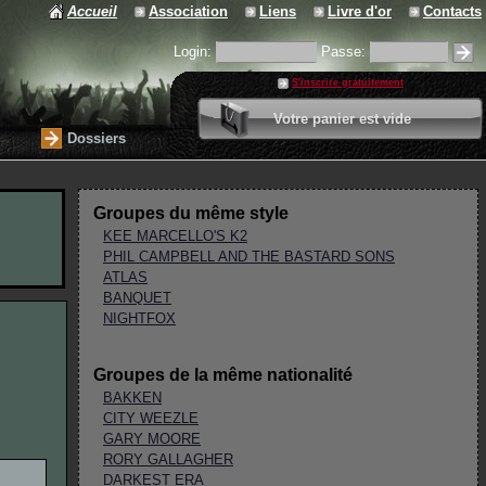
Accueil
Association
Liens
Livre d'or
Contacts
Login:
Passe:
S'inscrire gratuitement
0 article
Votre panier est vide
Valider votre panier
Dossiers
Groupes du même style
KEE MARCELLO'S K2
PHIL CAMPBELL AND THE BASTARD SONS
ATLAS
BANQUET
NIGHTFOX
Groupes de la même nationalité
BAKKEN
CITY WEEZLE
GARY MOORE
RORY GALLAGHER
DARKEST ERA