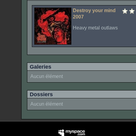
Destroy your mind
2007
Heavy metal outlaws
Galeries
Aucun élément
Dossiers
Aucun élément