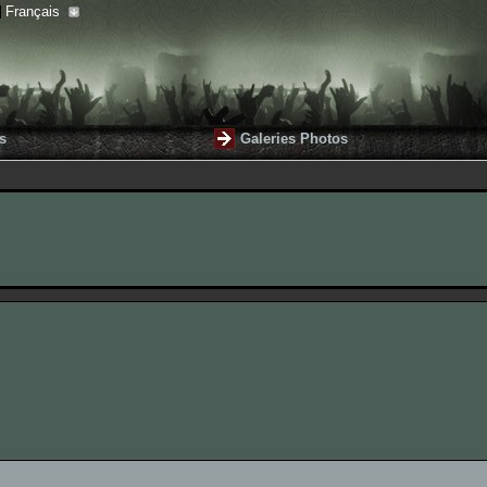
Français
s
Galeries Photos