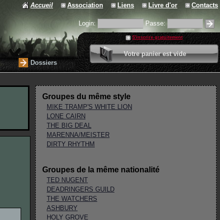
Accueil
Association
Liens
Livre d'or
Contacts
Login:
Passe:
S'inscrire gratuitement
0 article
Votre panier est vide
Valider votre panier
Dossiers
Groupes du même style
MIKE TRAMP'S WHITE LION
LONE CAIRN
THE BIG DEAL
MARENNA/MEISTER
DIRTY RHYTHM
Groupes de la même nationalité
TED NUGENT
DEADRINGERS GUILD
THE WATCHERS
ASHBURY
HOLY GROVE