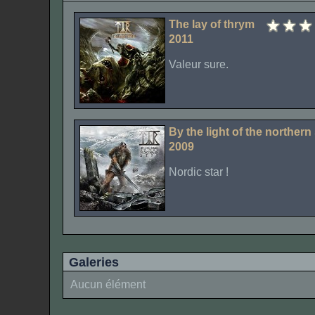
The lay of thrym
2011
Valeur sure.
By the light of the northern 
2009
Nordic star !
Galeries
Aucun élément