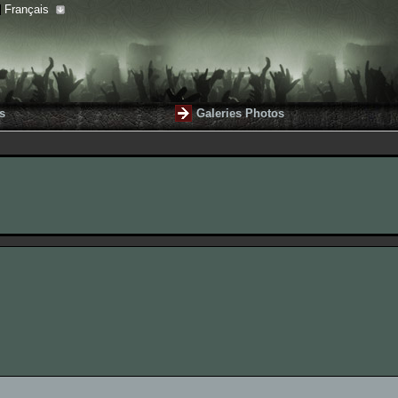
Français
s
Galeries Photos