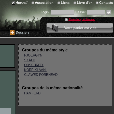
Accueil
Association
Liens
Livre d'or
Contacts
Login:
Passe:
S'inscrire gratuitement
0 article
Votre panier est vide
Valider votre panier
Dossiers
Groupes du même style
FJOERGYN
SKÁLD
OBSCURITY
KORPIKLAANI
CLAWED FOREHEAD
Groupes de la même nationalité
HAMFERÐ