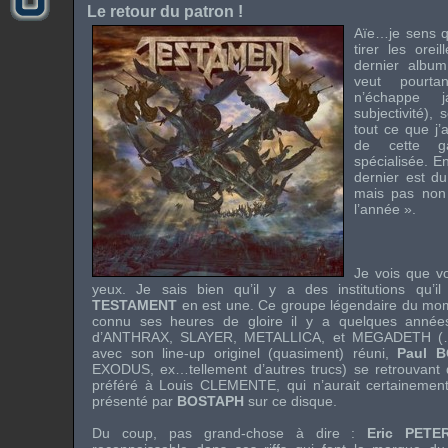
Le retour du patron !
Aïe…je sens q
tirer les orei
dernier alb
veut pourta
n’échappe 
subjectivité),
tout ce que j’a
de cette g
spécialisée. E
dernier est d
mais pas non
l’année ».
Je vois que vo
yeux. Je sais bien qu’il y a des institutions qu’il
TESTAMENT
en est une. Ce groupe légendaire du mo
connu ses heures de gloire il y a quelques années
d’
ANTHRAX
,
SLAYER
,
METALLICA
, et
MEGADETH
(
avec son line-up originel (quasiment) réuni,
Paul 
EXODUS
, ex…tellement d’autres trucs) se retrouvant d
préféré à
Louis CLEMENTE
, qui n’aurait certaineme
présenté par
BOSTAPH
sur ce disque.
Du coup, pas grand-chose à dire :
Eric PETE