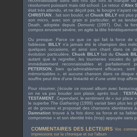
reconnaissable dans ses riffs qui font la marque d
résolument puissant mais old-school. Le retour d’
Alex
était très attendu, et ne déçoit pas, le bougre n’ayant r
CHRISTIAN
…fait son boulot, et
Chuck BILLY
est plus 
son micro, avec son grain si particulier, et sa ten
Death, adoptée depuis
Demonic
(1997). Oui, la for
compos envoient sévère, on agite la tête frénétiquement,
Ou presque. Parce ce que ce qui fait la force de c
faiblesse.
BILLY
n’a jamais été le champion des mélo
quelques occasions, et ainsi son chant dans ce d
évolution particulière,
Chuck BILLY
fait du
Chuck BI
autant que le regretter, les tourneries vocales du gé
immédiatement reconnaissables et parfaitement p
PETERSON
, bien qu’admirablement efficaces, sont 
mémorisables », et aucune chanson dans ce disque n’
souffre peut être d’une linéarité et d’une unité trop affir
Pour résumer, j’écoute ce nouvel album avec beaucoup 
on ne va pas bouder son plaisir, après tout :
TEST
TESTAMENT
. Cependant, le sentiment de « sur place » e
le superbe
The Gathering
(1999) variait bien plus les 
et de grooves et proposait des chansons identitaires à 
Damnation
trouve à la fois donc sa force et sa faibl
compromise » et son identité très (trop) appuyée sans pr
COMMENTAIRES DES LECTEURS
Vos comment
impressions sur la chronique et sur l'album