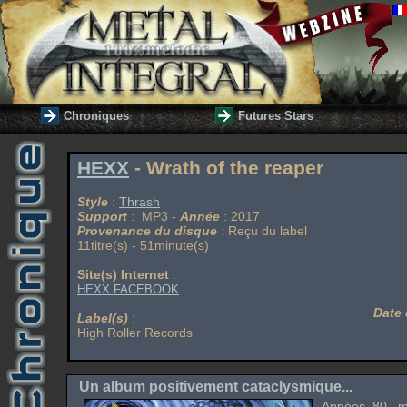
Chroniques
Futures Stars
HEXX
- Wrath of the reaper
Style
:
Thrash
Support
: MP3 -
Année
: 2017
Provenance du disque
: Reçu du label
11titre(s) - 51minute(s)
Site(s) Internet
:
HEXX FACEBOOK
Date 
Label(s)
:
High Roller Records
Un album positivement cataclysmique...
Années 80, m