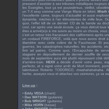
pressent d’assister à ses tribunes métalliques toujours 
les Evangiles, tout ça est poussiéreux, vieillot, obsol
un T-X sexy comme une Vierge Marie en bikini.
Wrath 
l’excellente came, toujours d’actualité et aussi explos
dynamite, mèches à l’air étincelantes de mille feux. O
quoi, l’effet kill de ce dernier CD de la bande au do
cool, car après une seule écoute, ça vous détruit tous l
êtes à arrivé(e)s à me suivre au moins un chouia, vou
c’est un retour très fracassant des californiens après u
un costaud
FIREFORCE
, voilà que nous avons droit 
diamètre avec cette colère de la Faucheuse. Et pou
guerres, les catastrophes naturelles, les accidents, etc
finir ad patres. Comme quoi, l’Encapuchée de servic
stagiaire en dépouillement de dernier souffle de sec
mois de septembre aura été plutôt réjouissant côté dé
d’arrière-train.
HEXX
a décidé d’avoir votre peau, e
perfecto, et a signé votre arrêt de Mort imminent, portr
talentueux
Roberto TODORICO
, mwahahahahaha. Alo
herbe, asseyez-vous et attachez vos ceintures, ça va sw
Line-up
:
•
Eddy VEGA
(chant)
•
Dan WATSON
(guitares)
•
Bob WRIGHT
(guitares)
•
Mike HORN
(basse)
•
John SHAFER
(batterie)