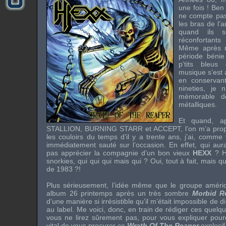
une fois ! Ben
ne compte pa
les bras de l’a
quand ils s
réconfortant
Même après ma
période béni
p’tits bleus 
musique s’est 
en conservan
nineties, je 
mémorable d
métalliques.
Et quand, a
STALLION
,
BURNING STARR
et
ACCEPT
, l’on m’a pr
les couloirs du temps d’il y a trente ans, j’ai, comm
immédiatement sauté sur l’occasion. En effet, qui aur
pas apprécier la compagnie d’un bon vieux
HEXX
? He
snorkies, qui qui qui mais qui ? Oui, tout à fait, mais q
de 1983 ?!
Plus sérieusement, l’idée même que le groupe américa
album 26 printemps après un très sombre
Morbid Re
d’une manière si irrésistible qu’il m’était impossible de
au label. Me voici, donc, en train de rédiger ces quelq
vous ne lirez sûrement pas, pour vous expliquer pour
vital de vous procurer ce
Wrath Of The Reaper
explosif