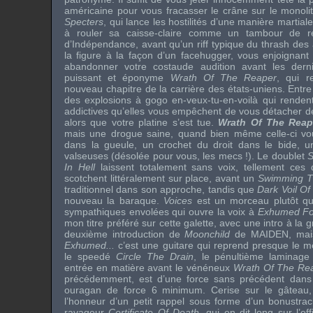
américaine pour vous fracasser le crâne sur le monol
Specters
, qui lance les hostilités d’une manière martial
à rouler sa caisse-claire comme un tambour de r
d’Indépendance, avant qu’un riff typique du thrash de
la figure à la façon d’un facehugger, vous enjoigna
abandonner votre costaude audition avant les dern
puissant et éponyme
Wrath Of The Reaper
, qui r
nouveau chapitre de la carrière des états-uniens. Entre
des explosions à gogo en-veux-tu-en-voilà qui renden
addictives qu’elles vous empêchent de vous détacher d
alors que votre platine s’est tue.
Wrath Of The Reap
mais une drogue saine, quand bien même celle-ci vo
dans la gueule, un crochet du droit dans le bide, u
valseuses (désolée pour vous, les mecs !). Le doublet
S
In Hell
laissent totalement sans voix, tellement ces 
scotchent littéralement sur place, avant un
Swimming T
traditionnel dans son approche, tandis que
Dark Voil Of 
nouveau la baraque.
Voices
est un morceau plutôt q
sympathiques envolées qui ouvre la voix à
Exhumed Fo
mon titre préféré sur cette galette, avec une intro à la g
deuxième introduction de
Moonchild
de
MAIDEN
, mai
Exhumed...
c’est une guitare qui reprend presque le 
le speedé
Circle The Drain
, le pénultième laminage
entrée en matière avant le vénéneux
Wrath Of The Re
précédemment, est d’une force sans précédent dans 
ouragan de force 6 minimum. Cerise sur le gâteau, l
l’honneur d’un petit rappel sous forme d’un bonustr
ravageur
Certificate Of Death
, qui en dit long sur l’ef