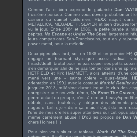
Comme l’a si bien exprimé le guitariste
Dan WAT
troisième période. Comme vous devez probablement le s
carrière du quintet californien,
HEXX
naquit dans 
METALLICA
,
MEGADETH
,
SLAYER
et bien d’autres for
vu le jour. Entre 1984 et 1986, la petite bande a mis
pépites,
No Escape
et
Under The Spell
, largement infl
leurs compatriotes San-Franciscains, tout en y rajout
power metal, pour la mélodie.
Deux piges plus tard, soit en 1988 et un premier EP,
Q
engage un tournant stylistique assez radical, v
thrash/death brutal pour ne pas copier ses petits copains
s’en démarquer afin de ne pas tomber dans une spirale 
HETFIELD
et
Kirk HAMMETT
, alors atteints d’une co
mené vers une « sainte colère » quasi-fatale.
H
orientation en 1991 avec le costaud
Morbid Reality
ava
jusqu’en 2013, millésime durant lequel le club des ci
enregistrer une nouvelle démo,
Up From The Graves
,
genre actuel du groupe, c’est à dire un heavy/speed/th
débuts, sans, toutefois, y intégrer des éléments po
naguère. Enfin, je « dis » ça, mais il s’agit de mon res
l’une de mes oreilles super attentives sur cet opus abr
même carrément abusé ! D’où les propos de
Dan 
chers Holmes ! ;)
Pour bien vous situer le tableau,
Wrath Of The Rea
patronyme. Il suffit de vous jeter innocemment tête la 