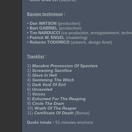
Equipe technique
:
•
Dan WATSON
(production)
•
Bart GABRIEL
(production)
•
Tim NARDUCCI
(co-production, enregistrement, techn
•
Patrick W. ENGEL
(mastering)
•
Roberto TODORICO
(artwork, design livret)
Tracklist
:
1)
Macabre Procession Of Specters
2)
Screaming Sacrifice
3)
Slave In Hell
4)
Swimming The Witch
5)
Dark Void Of Evil
6)
Unraveled
7)
Voices
8)
Exhumed For The Reaping
9)
Circle The Drain
10)
Wrath Of The Reaper
11)
Certificate Of Death
(Bonus)
Durée totale :
51 minutes environs