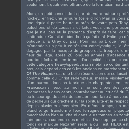
seulement !, quatrième offrande de la formation nord-am
Alors, un petit conseil de la part de votre auteure pré
hockey, enfilez une armure (celle d’Iron Man si vous 
une riquiqui petite heure auprès de votre poto Tony
polochons et de coussins et faites-vous une perfusion
que je n’ai pas eu la présence d’esprit de faire, car t
inattendue. Ca fait du bien là où ça fait mal. Enfin, ça 
optique à la Grey ou pas. Pour ma part, que nenni.
m’attendais un peu à ce résultat cataclysmique, j’ai é
dégagée par la musique du groupe et la troupe elle-m
fleur de l’âge, après 26 longues années d’absence 
pourtant faiblarde en terme d’originalité, les principa
cette catégorie heavy/speed/thrash metal se contentant
pas, cela dépend des cas) les anciens en marchant sur
Of The Reaper
est une belle résurrection qui se faisait
comme celle du Christ rédempteur, messie visiblemen
d’un bureau dans sa fabrique de charpentes en terr
Franciscains, eux, au moins ne sont pas des bea
promesses à deux cents, contrairement au crucifié du Go
eu le courage de sortir de son abri pour faire à nouveau 
de pêcheurs qui crachent sur la spiritualité et le respec
depuis plusieurs décennies. En même temps, un mec
planche, qui transforme l’eau ferrugineuse en piquet
macchabées bien au chaud dans leurs tombes en zombies
faire peur au commun des mortels...Du coup, que ce ch
tongs de marque Nazareth reste là où il est,
HEXX
est
infiniment plus convaincant quand il prêche devant des 