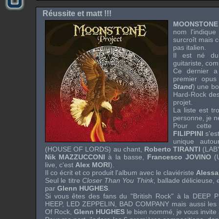
Réussite et matt !!!
MOONSTONE
nom l'indique
surcroît mais 
pas italien.
Il est né du
guitariste, co
Ce dernier a
premier opus
Stand
) une bo
Hard-Rock
des
projet.
La liste est t
personne, je n
Pour cette 
FILIPPINI
s'es
unique auto
(
HOUSE OF LORDS
) au chant,
Roberto TIRANTI
(
LAB
Nik MAZZUCCONI
à la basse,
Francesco JOVINO
(
live
, c'est
Alex MORI
).
Il co écrit et co produit l'album avec le claviériste
Alessa
Seul le titre
Closer Than You Think
, ballade délicieuse,
par
Glenn HUGHES
.
Si vous êtes des fans du "
British Rock
" à la
DEEP P
HEEP
,
LED ZEPPELIN
,
BAD COMPANY
mais aussi les
Of Rock
,
Glenn HUGHES
le bien nommé, je vous invite