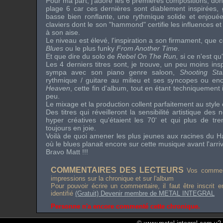
Pour ma part, j'adore les 6 premières compositions, do
plage 6 car ces dernières sont diablement inspirées,
basse bien ronflante, une rythmique solide et enjouée
claviers dont le son "
hammond
" certifie les influences e
à son aise.
Le niveau est élevé, l'inspiration a son firmament, que c
Blues
ou le plus
funky
From Another Time
.
Et que dire du solo de
Rebel On The Run,
si ce n'est qu'
Les 4 derniers titres sont, je trouve, un peu moins in
sympa avec son piano genre
saloon
,
Shooting St
rythmique / guitare au milieu et ses syncopes ou en
Heaven
, cette fin d'album, tout en étant techniquement 
peu.
Le mixage et la production collent parfaitement au style 
Des titres qui réveilleront la sensibilité artistique de
hyper créatives qu'étaient les 70' et qui plus de tr
toujours en joie.
Voilà de quoi amener les plus jeunes aux racines du
H
où le
blues
planait encore sur cette musique avant l'arri
Bravo Matt !!!
COMMENTAIRES DES LECTEURS
Vos comment
impressions sur la chronique et sur l'album
Pour pouvoir écrire un commentaire, il faut être inscrit 
identifié
(Gratuit) Devenir membre de METAL INTEGRAL
Personne n'a encore commenté cette chronique.