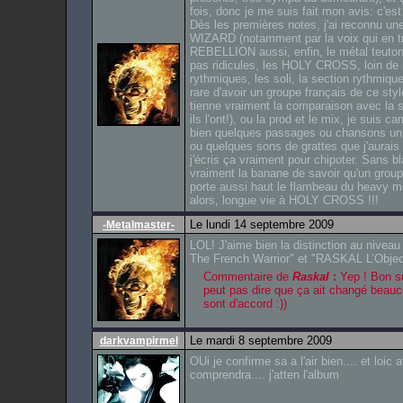
fois, donc je me suis fait mon avis: c'
Dès les premières notes, j'ai reconnu une
WIZARD (notamment par la voix qui en tr
REBELLION aussi, enfin, le métal teuton, 
pas ridicules, les HOLY CROSS, loin de l
rythmiques, les soli, la section rythmiq
rare d'avoir un groupe français de ce sty
tienne vraiment la comparaison avec la sc
ils l'ont!), ou la prod et le mix, je suis c
bien quelques passages ou chansons un
ou quelques sons de grattes que j'aurais 
j'écris ça vraiment pour chipoter. Sans b
vraiment la banane de savoir qu'un group
porte aussi haut le flambeau du heavy me
alors, longue vie à HOLY CROSS !!!
Le lundi 14 septembre 2009
-Metalmaster-
LOL! J'aime bien la distinction au nive
The French Warrior" et "RASKAL L’Object
Commentaire de
Raskal
:
Yep ! Bon su
peut pas dire que ça ait changé beauc
sont d'accord :))
Le mardi 8 septembre 2009
darkvampirmel
OUi je confirme sa a l'air bien.... et loic 
comprendra.... j'atten l'album