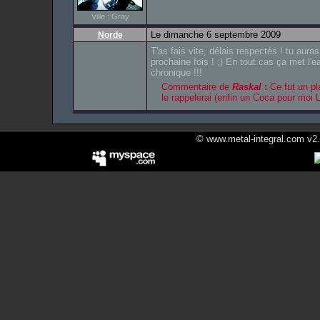
Ville : Gray
Le dimanche 6 septembre 2009
Norde
T'as fais vite, délais respectés ! tu auras
prochaine fois ! ;) En tout cas ça met l'
chronique !!!
Commentaire de
Raskal
:
Ce fut un pla
le rappelerai (enfin un Coca pour moi L
© www.metal-integral.com v2.5