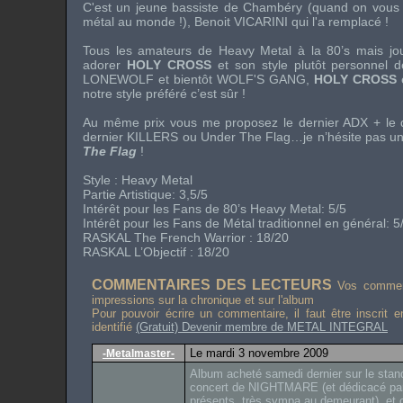
C'est un jeune bassiste de Chambéry (quand on vous dit
métal au monde !), Benoit VICARINI qui l'a remplacé !
Tous les amateurs de
Heavy Metal à la 80’s
mais jou
adorer
HOLY CROSS
et son style plutôt personnel 
LONEWOLF
et bientôt
WOLF'S GANG
,
HOLY CROSS
e
notre style préféré c’est sûr !
Au même prix vous me proposez le dernier
ADX
+ le 
dernier
KILLERS
ou Under The Flag…je n’hésite pas 
The Flag
!
Style :
Heavy Metal
Partie Artistique: 3,5/5
Intérêt pour les Fans de
80’s Heavy Metal
: 5/5
Intérêt pour les Fans de Métal traditionnel en général: 5
RASKAL
The French Warrior
: 18/20
RASKAL L’Objectif : 18/20
COMMENTAIRES DES LECTEURS
Vos comment
impressions sur la chronique et sur l'album
Pour pouvoir écrire un commentaire, il faut être inscrit 
identifié
(Gratuit) Devenir membre de METAL INTEGRAL
Le mardi 3 novembre 2009
-Metalmaster-
Album acheté samedi dernier sur le s
concert de NIGHTMARE (et dédicacé par l
présents, très sympa au demeurant), et ça