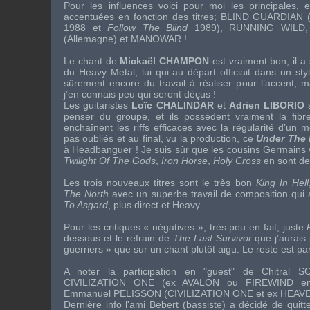
Pour les influences voici pour moi les principales, 
accentuées en fonction des titres;
BLIND GUARDIAN
(
1988 et
Follow The Blind
1989),
RUNNING WILD
(Allemagne) et
MANOWAR
!
Le chant de
Mickaël CHAMPON
est vraiment bon, il a
du
Heavy Metal
, lui qui au départ officiait dans un st
sûrement encore du travail à réaliser pour l’accent, 
j’en connais peu qui seront déçus !
Les guitaristes
Loïc CHALINDAR
et
Adrien LIBORIO
s
penser du groupe, et ils possèdent vraiment la fib
enchaînent les
riffs
efficaces avec la régularité d’un 
pas oubliés et au final, vu la production, ce
Under The 
à
Headbanguer
! Je suis sûr que les cousins Germains v
Twilight Of The Gods
,
Iron Horse
,
Holy Cross
en sont de
Les trois nouveaux titres sont le très bon
King In Hell
The North
avec un superbe travail de composition qui 
To Asgard
, plus direct et Heavy.
Pour les critiques « négatives », très peu en fait, juste
dessous et le refrain de
The Last Survivor
que j’aurais
guerriers » que sur un chant plutôt aigu. Le reste est par
A noter la participation en "guest" de Chitral 
CIVILIZATION ONE (ex AVALON ou FIREWIND entr
Emmanuel PELISSON (CIVILIZATION ONE et ex HEAVEN
Dernière info l'ami Bebert (bassiste) a décidé de quitt