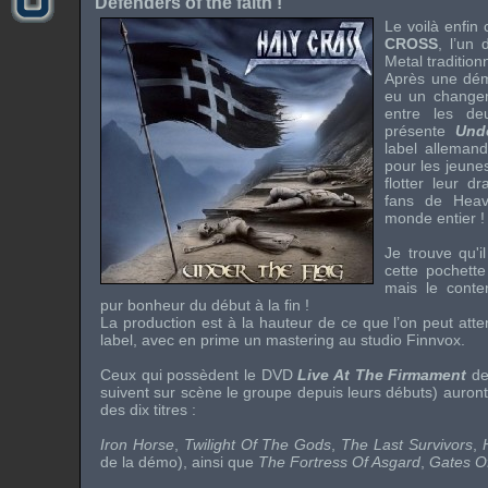
Defenders of the faith !
Le voilà enfi
CROSS
, l’un
Metal
traditionn
Après une démo
eu un changem
entre les d
présente
Und
label allema
pour les jeunes
flotter leur d
fans de
Heav
monde entier !
Je trouve qu'
cette pochett
mais le cont
pur bonheur du début à la fin !
La production est à la hauteur de ce que l’on peut at
label, avec en prime un mastering au studio
Finnvox
.
Ceux qui possèdent le
DVD
Live At The Firmament
de
suivent sur scène le groupe depuis leurs débuts) auron
des dix titres :
Iron Horse
,
Twilight Of The Gods
,
The Last Survivors
,
de la démo), ainsi que
The Fortress Of Asgard
,
Gates O