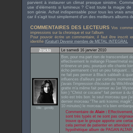
parvient à instaurer un climat presque sinistre. Comm
use d’éléments si lumineux ? C’est toute la magie de
son génie. Achat indispensable pour tous les vrais am
car il s’agit tout simplement d’un des meilleurs albums 
COMMENTAIRES DES LECTEURS
Vos comment
impressions sur la chronique et sur l'album
Pour pouvoir écrire un commentaire, il faut être inscrit 
identifié
(Gratuit) Devenir membre de METAL INTEGRAL
Le samedi 16 janvier 2010
2rocks
Bon, pour ma part rien de transcendant d
effectivement le mélange Flower/metal es
m'énerve un peu, pourquoi elle chante lo
écho permanent c'est un peu fatiguant...
ne fait pas penser à Black sabbath à q
influences d'ailleurs par certains moments
j'avais l'impression d'écouter du Witchfind
gratte m'a même fait penser au 1er Myster
loin ) "Christ or cocaine" fait penser à du 
solo est très bon. le seul morceau que j'ai
dernier morceau "The anti kosmic magik",
10 minutes) le morceau m'a bien embarqu
Ville : gentilly
Commentaire de
Alain
:
Effectivement,
sont très typés et ne sont pas originaux
trouve que le groupe apporte une certai
cela permet de patienter en attendant u
hypothétique album de PAGAN ALTAR 