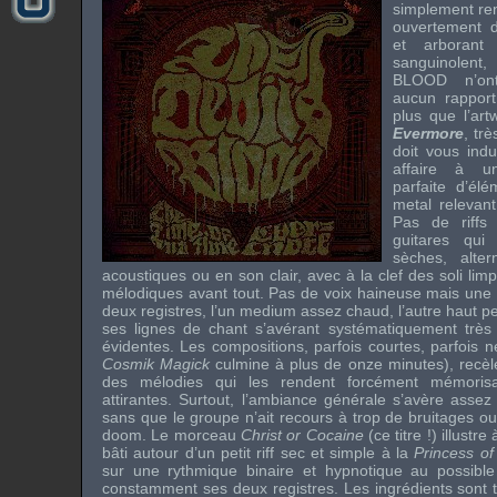
simplement ren
ouvertement d
et arborant
sanguinolent
BLOOD
n’o
aucun rappor
plus que l’ar
Evermore
, tr
doit vous ind
affaire à u
parfaite d’él
metal relevan
Pas de riffs 
guitares qui
sèches, alte
acoustiques ou en son clair, avec à la clef des soli limp
mélodiques avant tout. Pas de voix haineuse mais une 
deux registres, l’un medium assez chaud, l’autre haut p
ses lignes de chant s’avérant systématiquement très co
évidentes. Les compositions, parfois courtes, parfois 
Cosmik Magick
culmine à plus de onze minutes), recèle
des mélodies qui les rendent forcément mémorisa
attirantes. Surtout, l’ambiance générale s’avère assez 
sans que le groupe n’ait recours à trop de bruitages 
doom. Le morceau
Christ or Cocaine
(ce titre !) illustre
bâti autour d’un petit riff sec et simple à la
Princess o
sur une rythmique binaire et hypnotique au possible
constamment ses deux registres. Les ingrédients sont 