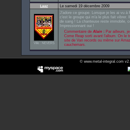
Le samedi 19 décembre 2009
Laaz
J'adore ce groupe. Lorsque je les ai 
c'est le groupe qui m'a le plus fait vibrer. 
de sang ! La chanteuse reste immobile,
Impressionnant oui !
Commentaire de
Alain
:
Par ailleurs, j
Come Reap sorti avant l'album. On le t
site de Van records ou même sur Amaz
Ville : NEVERS
cauchemars.
© www.metal-integral.com v2.5