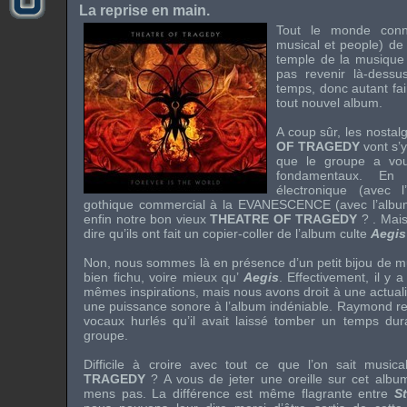
La reprise en main.
Tout le monde connai
musical et people) de
temple de la musique
pas revenir là-dessu
temps, donc autant fai
tout nouvel album.
A coup sûr, les nostal
OF TRAGEDY
vont s’
que le groupe a vou
fondamentaux. En 
électronique (avec 
gothique commercial à la
EVANESCENCE
(avec l’alb
enfin notre bon vieux
THEATRE OF TRAGEDY
? . Mais
dire qu’ils ont fait un copier-coller de l’album culte
Aegis
Non, nous sommes là en présence d’un petit bijou de 
bien fichu, voire mieux qu’
Aegis
. Effectivement, il y
mêmes inspirations, mais nous avons droit à une actuali
une puissance sonore à l’album indéniable. Raymond re
vocaux hurlés qu’il avait laissé tomber un temps dur
groupe.
Difficile à croire avec tout ce que l’on sait musi
TRAGEDY
? A vous de jeter une oreille sur cet albu
mens pas. La différence est même flagrante entre
S