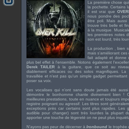
La première chose qui 
la pochette. Certains 
il est vrai que
OVER
nous pondre des poche
être poli. Mais aussi 
trouve très belle et fi
à la musique. Musical
les premières notes 
son est lourd, très lour
La production , bien s
mais s’améliorant ces d
fait adapté et donne 
plus bel effet à l'ensemble. Notons également l'excellen
Derek TAILER
à la guitare, que ce soit au nivea
diablement efficaces ou des solos magnifiques. La 
travaillée et n'est pas qu'un simple gadget permettant
poser sa voix.
Les vocalises qui n’ont sans doute jamais été aussi
démontre le bonhomme chante divinement bien ! C
meilleures prestations, toute en nuance et toujours imp
registre poignant ou agressif. Les titres sont général
exceptions près car certains sont plus rapides. Les g
audible pour changer) sont très lourdes la plupart du
apporter une touche de légereté on ne peut plus inquiét
N’ayons pas peur de décerner à
Ironbound
le trophée 