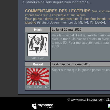
à l’Américaine sorti depuis bien longtemps…
COMMENTAIRES DES LECTEURS
Vos comment
impressions sur la chronique et sur l'album
Pour pouvoir écrire un commentaire, il faut être inscrit 
identifié
(Gratuit) Devenir membre de METAL INTEGRAL
Le lundi 10 mai 2010
Hugh
Un album excellllllent qui m'a fait renoue
avec le trash. Je classe cet album avec 
années 80. Pour moi assurément, il fera 
2010.
Ville : Lyon
Le dimanche 7 février 2010
Raskal
Super surtout que le groupe passe en con
Ville : CHAMBERY
© www.metal-integral.com v2.5