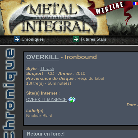
Chroniques
Futures Stars
OVERKILL
- Ironbound
Style
:
Thrash
Support
: CD -
Année
: 2010
Provenance du disque
: Reçu du label
10titre(s) - 58minute(s)
Site(s) Internet
:
OVERKILL MYSPACE
Date 
Label(s)
:
Nuclear Blast
Retour en force!