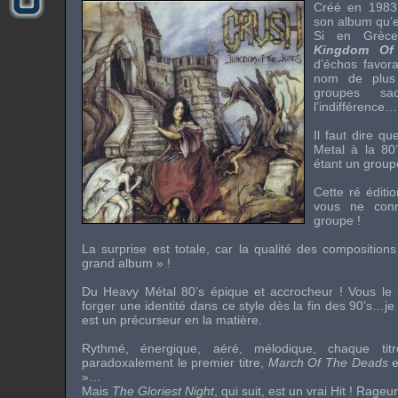
Créé en 1983,
son album qu’e
Si en Grèce
Kingdom Of
d’échos favor
nom de plus 
groupes sac
l’indifférence…
Il faut dire q
Metal
à la 80’
étant un groupe
Cette ré éditi
vous ne con
groupe !
La surprise est totale, car la qualité des composition
grand album » !
Du
Heavy Métal 80’s
épique et accrocheur ! Vous le 
forger une identité dans ce style dès la fin des 90’s…j
est un précurseur en la matière.
Rythmé, énergique, aéré, mélodique, chaque tit
paradoxalement le premier titre,
March Of The Deads
e
»…
Mais
The Gloriest Night
, qui suit, est un vrai Hit ! Rageu