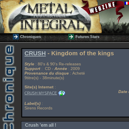
Chroniques
Futures Stars
CRUSH
- Kingdom of the kings
Style
: 80's & 90's Re-releases
Support
: CD -
Année
: 2009
Provenance du disque
: Acheté
9titre(s) - 38minute(s)
Site(s) Internet
:
Date 
CRUSH MYSPACE
Label(s)
:
Sirens Records
Crush 'em all !