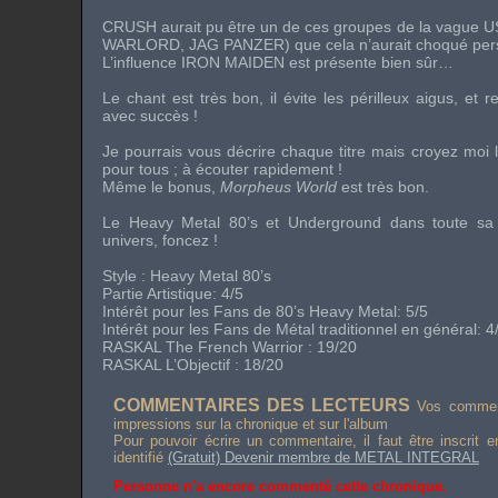
CRUSH aurait pu être un de ces groupes de la vague
U
WARLORD
,
JAG PANZER
) que cela n’aurait choqué pe
L’influence
IRON MAIDEN
est présente bien sûr…
Le chant est très bon, il évite les périlleux aigus, et 
avec succès !
Je pourrais vous décrire chaque titre mais croyez moi
pour tous ; à écouter rapidement !
Même le bonus,
Morpheus World
est très bon.
Le
Heavy Metal 80’s
et
Underground
dans toute sa s
univers, foncez !
Style :
Heavy Metal 80’s
Partie Artistique: 4/5
Intérêt pour les Fans de
80’s Heavy Metal
: 5/5
Intérêt pour les Fans de Métal traditionnel en général: 4
RASKAL
The French Warrior
: 19/20
RASKAL L’Objectif : 18/20
COMMENTAIRES DES LECTEURS
Vos comment
impressions sur la chronique et sur l'album
Pour pouvoir écrire un commentaire, il faut être inscrit 
identifié
(Gratuit) Devenir membre de METAL INTEGRAL
Personne n'a encore commenté cette chronique.