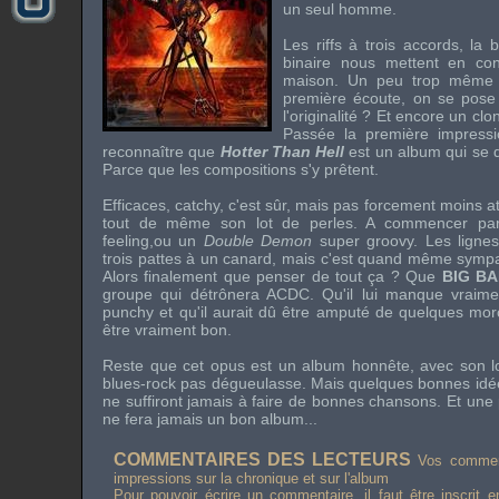
un seul homme.
Les riffs à trois accords, la b
binaire nous mettent en co
maison. Un peu trop même ! 
première écoute, on se pose
l'originalité ? Et encore un cl
Passée la première impressi
reconnaître que
Hotter Than Hell
est un album qui se 
Parce que les compositions s'y prêtent.
Efficaces, catchy, c'est sûr, mais pas forcement moins at
tout de même son lot de perles. A commencer p
feeling,ou un
Double Demon
super groovy. Les ligne
trois pattes à un canard, mais c'est quand même sympa d
Alors finalement que penser de tout ça ? Que
BIG B
groupe qui détrônera
ACDC
. Qu'il lui manque vraim
punchy
et qu'il aurait dû être amputé de quelques mo
être vraiment bon.
Reste que cet opus est un album honnête, avec son lot
blues-rock pas dégueulasse. Mais quelques bonnes idée
ne suffiront jamais à faire de bonnes chansons. Et un
ne fera jamais un bon album...
COMMENTAIRES DES LECTEURS
Vos comment
impressions sur la chronique et sur l'album
Pour pouvoir écrire un commentaire, il faut être inscrit 