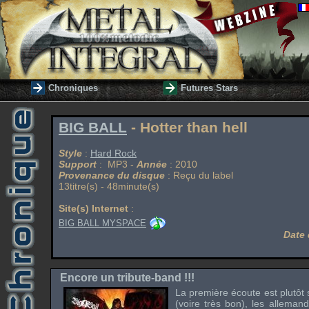
Chroniques
Futures Stars
BIG BALL
- Hotter than hell
Style
:
Hard Rock
Support
: MP3 -
Année
: 2010
Provenance du disque
: Reçu du label
13titre(s) - 48minute(s)
Site(s) Internet
:
BIG BALL MYSPACE
Date 
Encore un tribute-band !!!
La première écoute est plutôt s
(voire très bon), les allema