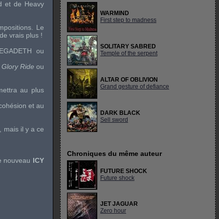
d
et de
Heavy
WARMIND
First step to madness
mpositions. Le
e vrais plus !
SOLITARY SABRED
EGADETH
ou
Temple of the serpent
 Glory Ride
ou
ALTAR OF OBLIVION
Grand gesture of defiance
mettra au plus
cohésion et au
DARK BLACK
Sell sword
 mais il y a ce
Chroniques du même auteur
ce nouveau
ICY
FUTURE SHOCK
Future shock
JET JAGUAR
Zero hour