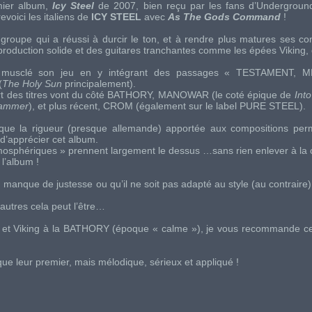
mier album,
Icy Steel
de 2007, bien reçu par les fans d’
Undergroun
evoici les italiens de
ICY STEEL
avec
As The Gods Command
!
u groupe qui a réussi à durcir le ton, et à rendre plus matures ses co
production solide et des guitares tranchantes comme les épées Viking, d
musclé son jeu en y intégrant des passages «
TESTAMENT
,
M
(
The Holy Sun
principalement).
t des titres vont du côté
BATHORY
,
MANOWAR
(le coté épique de
Into
Hammer
), et plus récent,
CROM
(également sur le label
PURE STEEL
).
t que la rigueur (presque allemande) apportée aux compositions per
’apprécier cet album.
tmosphériques » prennent largement le dessus …sans rien enlever à la 
l’album !
 manque de justesse ou qu’il ne soit pas adapté au style (au contraire),
autres cela peut l’être…
et Viking à la
BATHORY
(époque « calme »), je vous recommande 
ue leur premier, mais mélodique, sérieux et appliqué !