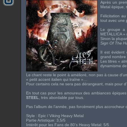
Après un pre
Metal
épique, r
Félicitation a
tout avec une 
Le groupe a 
METALLICA
» 
Sinon la plupar
Sign Of The 
Il est éviden
grand nombre d
Les titres « a
dynamisme de 
Le chant reste le point à amélioré, non pas à cause d’un
« petit accent italien qui traîne »…
Pour certains cela ne sera pas dérangeant, mais pour d’
En tout cas pour les amoureux des ambiances épiques 
STEEL
, très abordable par tous.
Pas l’album de l’année, pas forcément plus accrocheur q
Style :
Epic / Viking Heavy Metal
Partie Artistique: 3,5/5
Intérêt pour les Fans de
80’s Heavy Metal
: 5/5