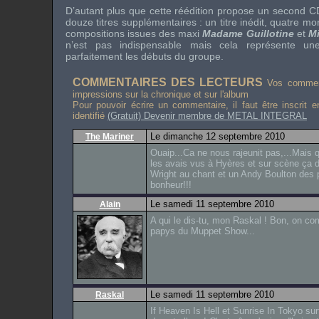
D’autant plus que cette réédition propose un second 
douze titres supplémentaires : un titre inédit, quatre m
compositions issues des
maxi
Madame Guillotine
et
M
n’est pas indispensable mais cela représente 
parfaitement les débuts du groupe.
COMMENTAIRES DES LECTEURS
Vos comment
impressions sur la chronique et sur l'album
Pour pouvoir écrire un commentaire, il faut être inscrit 
identifié
(Gratuit) Devenir membre de METAL INTEGRAL
Le dimanche 12 septembre 2010
The Mariner
Ouaip...Ca ne nous rajeunit pas,...Mais q
les avais vus à Hyères et sur scène ça 
Wright au chant et un Andy Boulton des 
bonheur!!!
Le samedi 11 septembre 2010
Alain
A qui le dis-tu, mon Raskal ! Bon, on 
papys du Muppet Show...
Le samedi 11 septembre 2010
Raskal
If Heaven Is Hell et Sunrise In Tokyo sur