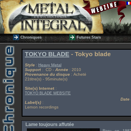
Chroniques
Futures Stars
TOKYO BLADE
- Tokyo blade
Style
:
Heavy Metal
Support
: CD -
Année
: 2010
Provenance du disque
: Acheté
21titre(s) - 95minute(s)
Site(s) Internet
:
TOKYO BLADE WEBSITE
Date 
Label(s)
:
Lemon recordings
Lame toujours affutée
Paru en 1983