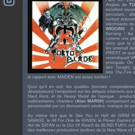
Anglais de
T
excellent souv
percutant, all
surtout enlumi
électrisants d
WIGGINS
. A 
Kerrang !
les 
comme une pâ
alors que la 
les amenait d
PRIEST
et que
revendiquait
V
principale. O
titre
Tonight
, 
Into The Fire
le rapport avec
MAIDEN
est assez lointain !
Quoi qu’il en soit, les qualités (bonnes composition
dévastateurs) l’emportent sur les défauts inhérents au
Hard Rock
et de
Heavy Metal
de l’époque : product
rudimentaires, chanteur (
Alan MARSH
) compensant so
personnalité par un dévouement sincère, manque de per
Au même titre que le
See You In Hell
de
GRIM R
SAVAGE
, le
All For One
de
RAVEN
, le
Power Games
Act
de
SATAN
ou le
Out Of Reach
de
BLIND FURY
, cet
des meilleures productions tardives de la
New Wave of B