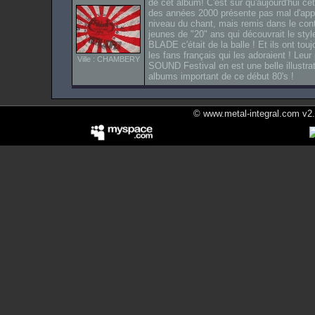
de cet album! C'est sûr qu'aujourd'hui ce
des années 2000 présente pas mal d'app
niveau du chant, mais remis dans le cont
jeunes de "20" ans qui découvrait le 
BLADE c'était de la balle ! Et ils ont to
les fans français qui les adoraient ! Le
Ville : CHAMBERY
SOUND Festival en est une belle illustra
albums important de ce début 80's !
© www.metal-integral.com v2.5