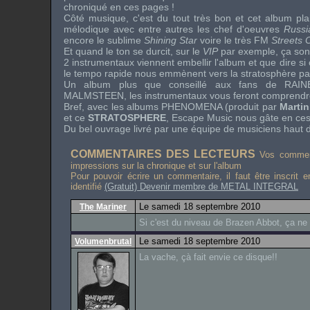
chroniqué en ces pages !
Côté musique, c'est du tout très bon et cet album pl
mélodique avec entre autres les chef d'oeuvres
Russ
encore le sublime
Shining Star
voire le très
FM
Streets
Et quand le ton se durcit, sur le
VIP
par exemple, ça sonn
2 instrumentaux viennent embellir l'album et que dire si 
le tempo rapide nous emmènent vers la stratosphère pard
Un album plus que conseillé aux fans de
RAI
MALMSTEEN
, les instrumentaux vous feront comprendr
Bref, avec les albums
PHENOMENA
(produit par
Martin
et ce
STRATOSPHERE
,
Escape Music
nous gâte en ces
Du bel ouvrage livré par une équipe de musiciens haut 
COMMENTAIRES DES LECTEURS
Vos comment
impressions sur la chronique et sur l'album
Pour pouvoir écrire un commentaire, il faut être inscrit 
identifié
(Gratuit) Devenir membre de METAL INTEGRAL
Le samedi 18 septembre 2010
The Mariner
Si c'est du niveau de Brazen Abbot, ça ne p
Le samedi 18 septembre 2010
Volumenbrutal
La vache, çà fait envie ce disque!!