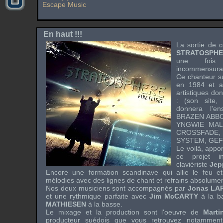
Escape Music
En haut !!!
La sortie de c
STRATOSPH
une fois
incommensura
Ce chanteur su
en 1984 et a 
artistiques do
: (son site,
donnera l'e
BRAZEN ABB
YNGWIE MA
CROSSFADE
SYSTEM
,
GEF
Le voilà, appor
ce projet i
claviériste
Jep
Encore une formation scandinave qui allie le feu et 
mélodies avec des lignes de chant et refrains absolume
Nos deux musiciens sont accompagnés par
Jonas LA
et une rythmique parfaite avec
Jim McCARTY
à la ba
MATHIESEN
à la basse.
Le mixage et la production sont l'oeuvre de
Mart
producteur suédois que vous retrouvez notammen