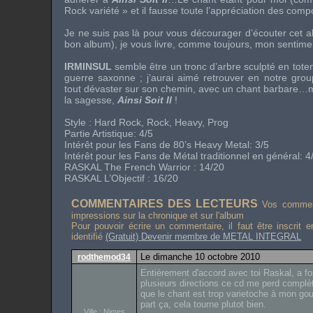
Rock
variété » et il fausse toute l’appréciation des c
Je ne suis pas là pour vous décourager d’écouter cet al
bon album), je vous livre, comme toujours, mon sentime
IRMINSUL
semble être un tronc d’arbre sculpté en totem
guerre saxonne ; j’aurai aimé retrouver en notre grou
tout dévaster sur son chemin, avec un chant barbare…mai
la sagesse,
Ainsi Soit Il
!
Style :
Hard Rock, Rock, Heavy, Prog
Partie Artistique: 4/5
Intérêt pour les Fans de
80’s Heavy Metal
: 3/5
Intérêt pour les Fans de Métal traditionnel en général: 4
RASKAL
The French Warrior
: 14/20
RASKAL L’Objectif : 16/20
COMMENTAIRES DES LECTEURS
Vos comment
impressions sur la chronique et sur l'album
Pour pouvoir écrire un commentaire, il faut être inscrit 
identifié
(Gratuit) Devenir membre de METAL INTEGRAL
Le dimanche 10 octobre 2010
rodthemod34
Entièrement d'accord avec toi Raskal, a for
plusieurs directions ce cd me perd complè
que le chant est trop varietoche à mon go
part ça, cela tourne plutot bien.
Ville : Nimes