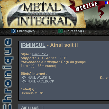
Chroniques
Futures Stars
IRMINSUL
- Ainsi soit il
Style
:
Hard Rock
Support
: CD -
Année
: 2010
Provenance du disque
: Reçu du groupe
14titre(s) - 65minute(s)
Site(s) Internet
:
Date 
IRMINSUL WEBSITE
IRMINSUL FACEBOOK
Label(s)
:
Brennus Music
Ainsi soit il !