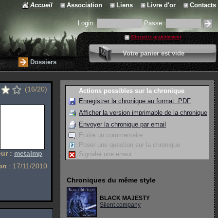
Accueil
Association
Liens
Livre d'or
Contacts
Login:
Passe:
S'inscrire gratuitement
0 article
Votre panier est vide
Valider votre panier
Dossiers
(16/20)
Actions possibles sur la chronique
Enregistrer la chronique au format .PDF
Afficher la version imprimable de la chronique
Envoyer la chronique par email
Ecrire un commentaire
Poser une question sur la chronique
ur :
metalmp
Signaler une erreur
on
: 17/11/2010
Chroniques du même style
BLACK MAJESTY
Silent company