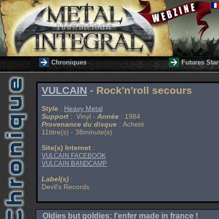
Chroniques
Futures Star
VULCAIN
- Rock'n'roll secours
Style
:
Heavy Metal
Support
: Vinyl -
Année
: 1984
Provenance du disque
: Acheté
11titre(s) - 38minute(s)
Site(s) Internet
:
VULCAIN FACEBOOK
VULCAIN BANDCAMP
Label(s)
:
Devil's Records
Oldies but goldies: l'enfer made in france !