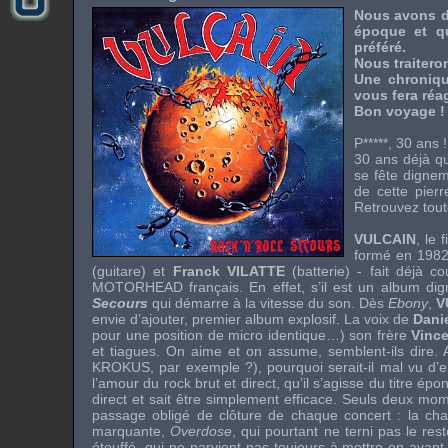
Nous avons dé
époque et qu
préféré.
Nous traiteron
Une chroniqu
vous fera réag
Bon voyage !
P*****, 30 ans !
30 ans déjà qu
se fête digneme
de cette pier
Retrouvez tout
VULCAIN
, le 
formé en 1982
(guitare) et
Franck VILATTE
(batterie) - fait déjà c
MOTORHEAD
français. En effet, s’il est un album d
Secours
qui démarre à la vitesse du son. Dès
Ebony
,
V
envie d’ajouter, premier album explosif. La voix de
Dani
pour une position de micro identique…) son frère
Vinc
et tiagues. On aime et on assume, semblent-ils dire. 
KROKUS
, par exemple ?), pourquoi serait-il mal vu d’
l’amour du rock brut et direct, qu’il s’agisse du titre é
direct et sait être simplement efficace. Seuls deux mo
passage obligé de clôture de chaque concert : la c
marquante,
Overdose
, qui pourtant ne terni pas le r
étouffé, qui ne parvient pas toujours à mettre en avant