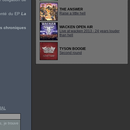
THE ANSWER
menté du EP
La
Raise a little hell
WACKEN OPEN AIR
es chroniques
Live at wacken 2013 - 24 years louder
than hell
TYSON BOOGIE
Second round
RAL
, je trouve