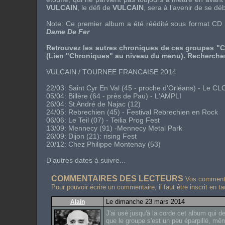
VULCAIN
, le défi de
VULCAIN
, sera à l’avenir de se dé
Note: Ce premier album a été réédité sous format CD
Dame De Fer
Retrouvez les autres chroniques de ces groupes "C
(Lien "Chroniques" au niveau du menu). Rechercher 
VULCAIN / TOURNEE FRANCAISE 2014
22/03: Saint Cyr En Val (45 - proche d'Orléans) - Le C
05/04: Billère (64 - près de Pau) - L'AMPLI
26/04: St André de Najac (12)
24/05: Rebrechien (45) - Festival Rebrechien en Rock
06/06: Le Teil (07) - Teilia Prog Fest
13/09: Mennecy (91) -Mennecy Metal Park
26/09: Dijon (21): rising Fest
20/12: Chez Philippe Montenay (53)
D'autres dates à suivre...
COMMENTAIRES DES LECTEURS
Vos commentai
Pour pouvoir écrire un commentaire, il faut être inscrit en t
Le dimanche 23 mars 2014
Alain
J'ai usé jusqu'à la corde cet album qui 
que le groupe s'est un peu éparpillé, même