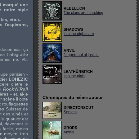
nt marqué une
REBELLION
 notre style
The clans are marching
s, etc.)...
 l'espérons,
SHADOWS
Into the nightmare
 décennies, ça
ANVIL
r l'intégralité
Juggernaut of justice
ernier né, V8.
LEATHÜRBITCH
oupe parisien -
Into the night
dier LOHEZIC
celle d’être le
x
Rock’N’Roll
res » et, ai-je
Chroniques du même auteur
 scène il opte
t rouflaquettes
DIRECTORSCUT
s Suisses de
Septem
t des ainés et
 le quatuor est
N
, devenant le
GRORR
 facile, moins
Anthill
on moyen, trop
e obligation de