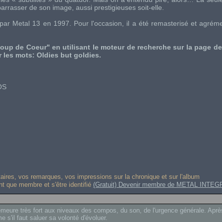
barrasser de son image, aussi prestigieuses soit-elle.
 par
Metal 13
en 1997. Pour l'occasion, il a été remasterisé et agré
oup de Coeur" en utilisant le moteur de recherche sur la page d
les mots: Oldies but goldies.
LOS
res, vos remarques, vos impressions sur la chronique et sur l'album
ant que membre et s'être identifié
(Gratuit) Devenir membre de METAL INTEG
demeure très fort aux niveaux des compos, du son, de l'urgence générale. Après
 s'il faut saluer sa volonté d'évoluer.