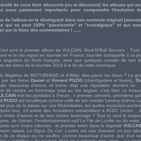
cidé de vous faire découvrir (ou re découvrir) les albums qui o
i nous paraissent importants pour comprendre l'évolution de
s de l'album en le réintégrant dans son contexte originel (anecdote
e qui se veut 100% "passionnée" et "nostalgique" et qui nous
ir par le biais des commentaires ! ......
'est sorti le premier album de VULCAIN, Rock'N'Roll Secours... Trois
nt et le trio repart en tournée en France, tournée surlaquelle il va joue
re angulaire du Rock français, ainsi que quelques extraits de son d
es les dates de la tournée 2014 à la fin de cette chronique.
fils illégitime de
MOTORHEAD
et d’Attila, dieu parmi les dieux ? Le gr
 par les frères
Daniel
et
Vincent PUZIO
(chant/guitare et basse),
Di
ouler beaucoup d’encre, et traîne déjà une réputation derrière lui : 
igne de rendre un hommage total au trio anglais, c’est bien ce furieu
ULCAIN
met les pendules à l’heure : « premier concerts, premières galè
el PUZIO
est rocailleuse comme celle de son mentor
Lemmy
(même sur
ent
joue de la basse sur une
Rickenbaker
, les quatre musiciens porten
Après tout, s’il existe des formations ressemblant à
ACDC
(mmm… le
en imiter d’autres et de leur rendre hommage ? Tout ici sent le respec
ponyme, de
Vulcain
, l’involontairement naïf
Le Fils de Lucifer
ou du reste,
ments sont moins intenses : le premier entre dans la légende
VULCAI
hanson salace
La Digue Du Cul
. L’autre est une chanson un peu plus
este de ce disque qui ne souffre, comme beaucoup d’autre, que d’un s
 les « subtilités » du quatuor. Mais on a entendu pire, alors… La seul