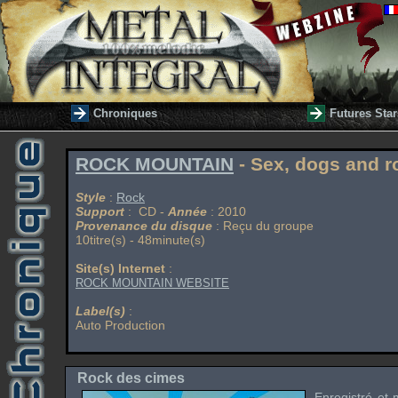
Chroniques
Futures Star
ROCK MOUNTAIN
- Sex, dogs and ro
Style
:
Rock
Support
: CD -
Année
: 2010
Provenance du disque
: Reçu du groupe
10titre(s) - 48minute(s)
Site(s) Internet
:
ROCK MOUNTAIN WEBSITE
Label(s)
:
Auto Production
Rock des cimes
Enregistré et