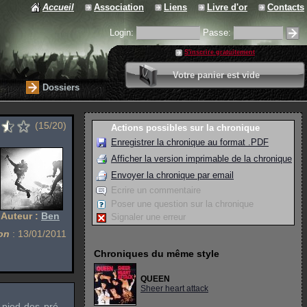
Accueil
Association
Liens
Livre d'or
Contacts
Login:
Passe:
S'inscrire gratuitement
0 article
Votre panier est vide
Valider votre panier
Dossiers
(15/20)
Actions possibles sur la chronique
Enregistrer la chronique au format .PDF
Afficher la version imprimable de la chronique
Envoyer la chronique par email
Ecrire un commentaire
Poser une question sur la chronique
Auteur :
Ben
Signaler une erreur
on
: 13/01/2011
Chroniques du même style
QUEEN
Sheer heart attack
u pied des pré-