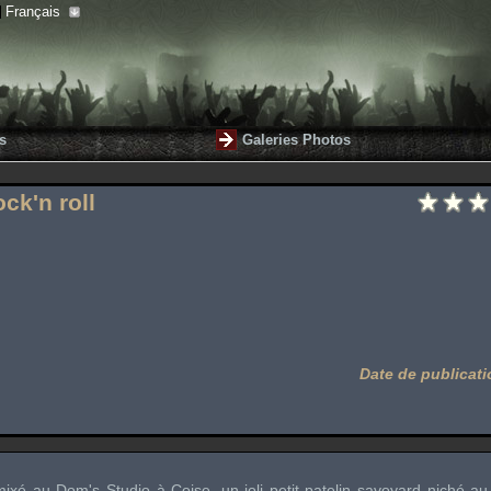
Français
s
Galeries Photos
ck'n roll
Date de publicati
 mixé au
Dom's Studio
à
Coise
, un joli petit patelin savoyard niché a