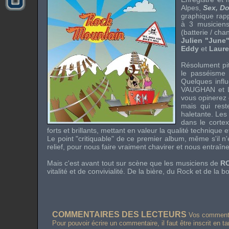
Alpes,
Sex, D
graphique rapp
à 3 musicien
(batterie / ch
Julien "June
Eddy
et
Laure
Résolument pi
le passéisme 
Quelques influ
VAUGHAN
et
vous opinerez 
mais qui res
haletante. Les
dans le corte
forts et brillants, mettant en valeur la qualité technique 
Le point "critiquable" de ce premier album, même s'il n'
relief, pour nous faire vraiment chavirer et nous entraîn
Mais c'est avant tout sur scène que les musiciens de
R
vitalité et de convivialité. De la bière, du
Rock
et de la bo
COMMENTAIRES DES LECTEURS
Vos commentai
Pour pouvoir écrire un commentaire, il faut être inscrit en t