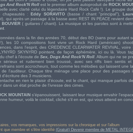
ogs And Rock'N Roll
est le premier album autoproduit de
ROCK MOU
elle avec clarté celui du légendaire
Hard Rock Café
!). Le groupe doi
s chapeautés :
Eddy SORAVITO
(basse / chant "principal"),
Laur
ant), qui après un passage à la basse avec REST IN PEACE revient derri
" BOUVIER
( guitares / chant). La musique et les paroles sont à mett
nt
.
tonnées dans la fin des années 70, début des 8O (sans pour autant
!), les 10 compositions font vivre un
Rock Hard
(américain) shoot
ences, dans l'esprit, des
CREDENCE CLEARWATER REVIVAL
, voir
LYNYRD SKYNYRD
pointent, de façon éphémère, ici ou là. Vous ta
du chef à l'écoute de
Sex, Dogs And Rock'N Roll
. Album qui ne se pr
te sérieux et rudement bien troussé, avec ses
riffs
bien sentis et
 refrains sont accrocheurs, tout comme les mélodies qui laissent une l
x de l'auditeur. Chaque titre ménage une place pour des passages 
et d'écriture des 3 musiciens.
entache en rien le plaisir d'écoute, est le chant, qui manque parfois d
er dans un état proche de l'ivresse des cimes.
OCK MOUNTAIN
s'épanouissent, laissant leur musique envahir l'espac
nne humeur, voilà le cocktail, cliché s'il en est, qui vous attend en conce
res, vos remarques, vos impressions sur la chronique et sur l'album
ant que membre et s'être identifié
(Gratuit) Devenir membre de METAL INTEG