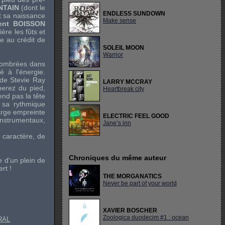
NTAIN
(dont le
ENDLESS SUNDOWN
t sa naissance
Make sense
ent BOISSON
ère les fûts et
re au crédit de
SOLEIL MOON
Warrior
 sombrées dans
é à l'énergie.
e de
Stevie Ray
LARRY MCCRAY
perez du pied,
Heartbreak city
end pas la tête
 sa rythmique
arge empreinte
ELECTRIC FEEL GOOD
instrumentaux,
Jane’s inn
e caractère, de
Chroniques du même auteur
e d'un plein de
rt !
THE MORGANATICS
Never be part of your world
XAVIER BOSCHER
Zoologica duodecim #1 : ocean
RAL