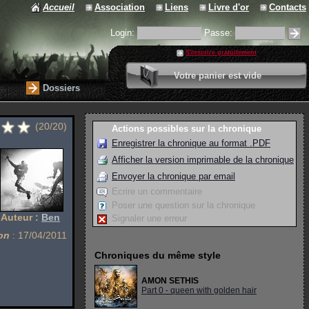
Accueil
Association
Liens
Livre d'or
Contacts
Login:
Passe:
S'inscrire gratuitement
0 article
Votre panier est vide
Valider votre panier
Dossiers
(20/20)
Actions possibles sur la chronique
Enregistrer la chronique au format .PDF
Afficher la version imprimable de la chronique
Envoyer la chronique par email
Ecrire un commentaire
Poser une question sur la chronique
Auteur :
Ben
Signaler une erreur
on
: 17/04/2011
Chroniques du même style
AMON SETHIS
Part 0 - queen with golden hair