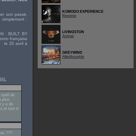
KOMODO EXPERIENCE
ier son passé,
Reverse
t simplement :
LIVINGSTON
GON : BUILT BY
Animal
romo française
: le 25 avril à
GREYWIND
Afterthoughts
RAL
 spell de
a plus
t y a de
s,et tant d
ois ???