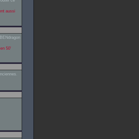
couter ce
ent aussi
i BENdragon
ien 50'
anciennes.