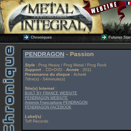
Chroniques
Futures Star
PENDRAGON
- Passion
Style
: Prog Heavy / Prog Metal / Prog Rock
Support
: CD+DVD -
Année
: 2011
Provenance du disque
: Acheté
7titre(s) - 54minute(s)
Site(s) Internet
:
BUILT BY FRANCE WEBSITE
PENDRAGON WEBSITE
Antenne Francophone PENDRAGON
PENDRAGON FACEBOOK
Label(s)
:
Toff Records