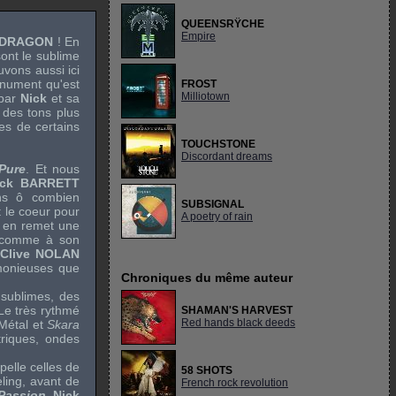
QUEENSRŸCHE
Empire
NDRAGON
! En
ont le sublime
uvons aussi ici
nument qu'est
FROST
Milliotown
 par
Nick
et sa
 des tons plus
es de certains
TOUCHSTONE
Discordant dreams
Pure
. Et nous
ick BARRETT
ons ô combien
SUBSIGNAL
t le coeur pour
A poetry of rain
, en remet une
, comme à son
e
Clive NOLAN
rmonieuses que
Chroniques du même auteur
 sublimes, des
 Le très rythmé
SHAMAN'S HARVEST
Red hands black deeds
Métal
et
Skara
triques, ondes
pelle celles de
58 SHOTS
eling
, avant de
French rock revolution
Passion
,
Nick