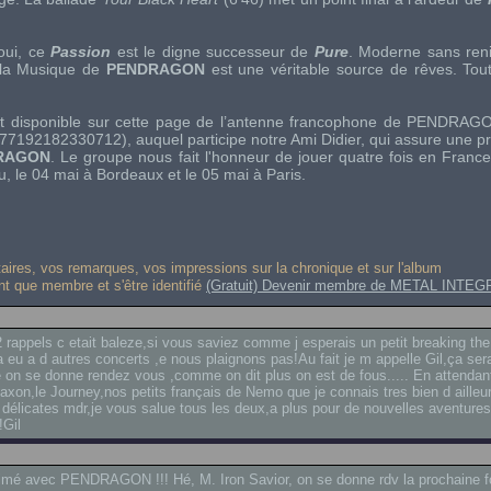
 oui, ce
Passion
est le digne successeur de
Pure
. Moderne sans ren
 la Musique de
PENDRAGON
est une véritable source de rêves. Tou
est disponible sur cette page de l’antenne francophone de PENDRA
192182330712), auquel participe notre Ami Didier, qui assure une p
RAGON
. Le groupe nous fait l'honneur de jouer quatre fois en France 
u, le 04 mai à Bordeaux et le 05 mai à Paris.
res, vos remarques, vos impressions sur la chronique et sur l'album
ant que membre et s'être identifié
(Gratuit) Devenir membre de METAL INTEG
2 rappels c etait baleze,si vous saviez comme j esperais un petit breaking the
eja eu a d autres concerts ,e nous plaignons pas!Au fait je m appelle Gil,ça ser
e on se donne rendez vous ,comme on dit plus on est de fous..... En attendan
axon,le Journey,nos petits français de Nemo que je connais tres bien d ailleur
s délicates mdr,je vous salue tous les deux,a plus pour de nouvelles aventures
!Gil
rimé avec PENDRAGON !!! Hé, M. Iron Savior, on se donne rdv la prochaine f