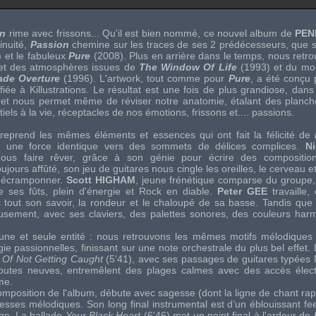
on
rime avec frissons... Qu'il est bien nommé, ce nouvel album de
PE
inuité,
Passion
chemine sur les traces de ses 2 prédécesseurs, que s
 et le fabuleux
Pure
(2008). Plus en arrière dans le temps, nous retro
et des atmosphères issues de
The Window Of Life
(1993) et du mo
de Overture
(1996). L'
artwork
, tout comme pour
Pure
, a été conçu
nfiée à
Killustrations
. Le résultat est une fois de plus grandiose, dans
vret nous permet même de réviser notre anatomie, étalant des planch
els à la vie, réceptacles de nos émotions, frissons et.... passions.
reprend les mêmes éléments et essences qui ont fait la félicité de
une force identique vers des sommets de délices complices.
N
nous faire rêver, grâce à son génie pour écrire des compositi
jours affûté, son jeu de guitares nous cingle les oreilles, le cerveau e
 décramponner.
Scott HIGHAM
, jeune frénétique comparse du groupe
e ses fûts, plein d'énergie et
Rock
en diable.
Peter GEE
travaille
 tout son savoir, la rondeur et le chaloupé de sa basse. Tandis qu
usement, avec ses claviers, des palettes sonores, des couleurs ha
'une et seule entité : nous retrouvons les mêmes motifs mélodiques
gie passionnelles, finissant sur une note orchestrale du plus bel effet.
er Of Not Getting Caught
(5'41), avec ses passages de guitares typées
toutes neuves, entremêlent des plages calmes avec des accès élec
me.
omposition de l'album, débute avec sagesse (dont la ligne de chant rap
vresses mélodiques. Son long final instrumental est d’un éblouissant
fe
nge. La ballade
Your Black Heart
(6'46) met un point final à l'ardeur de