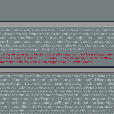
u de chance de faire connaissance l un et l autre a ce concert lol,il faut dir
 lol.Bon,sans trop rentrer dans la set list pour celles et ceux qui iraient aux 
scotché avec un Empathy de feu et un Nostradamus tjrs aussi efficace ,le re
ponibilité apres concert,signatures et photos.Vraiment ils se foutent pas de la
hesitez plus allez les vor c est top!Je vais farfouiller parmi les diverses chro
l equipe!Derniere chose je mettrais 18,5 /20 a PASSION !
pas facile de se retrouver dans cette salle quasi comble ! Ce n'est pas faute 
vons vu le même concert !!! Et dis-moi : Indigo en rappel, suivi de Paintbox, c
entaires éclairés, c'est un plaisir que de te lire. Amicalement.
dragon,j attendais cet album avec une impatience non dissimulée,surtout que
yon,et oui mon fils vient aussi il est fan ,c est y pas beau ça? lol.Bon alors 
 quelle déception j accroche pas du tout,mince alors,ça me fais le meme effe
ours et m y replonge alors dedans et la c est le déclic!Oui Pendragon est un 
uis"Believe" evolue sans cesse avec de nouvelles sonorités tout en gardant le
rett et ses musiciens est largement comprehensible ,il faut voir l accueil re
 a l album,coup de coeur pour"Empathy" et"This green and pleasant planet".Do
pour moi et je sens que ça va etre géant!Et pour finir ,je dirais que Scott Hig
ir communicatif!Long life Pendragon ,qui sait j aurais peut etre l occasion de 
re chose j ai été co animateur d une émission radio sur le rock progressif et 