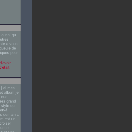
e aussi qu
autres
ste a vous
 gueule de
niques pour
d'avoir
'était
 j ai mes
cet album,je
t que
très grand
 style qu
servé
nc demain c
ham est un
croiser
que je