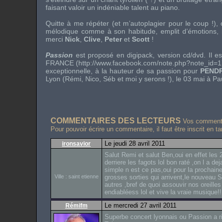
faisant valoir un indéniable talent au piano.
Quitte à me répéter (et m’autoplagier pour le coup !),
mélodique comme à son habitude, emplit d’émotions,
merci
Nick
,
Clive
,
Peter
et
Scott
!
Passion
est proposé en
digipack
, version
cd/dvd
. Il 
FRANCE (http://www.facebook.com/note.php?note_id=177
exceptionnelle, à la hauteur de sa passion pour
PEND
Lyon (Rémi, Nico, Séb et moi y serons !), le 03 mai à Pa
COMMENTAIRES DES LECTEURS
Vos commentai
Pour pouvoir écrire un commentaire, il faut être inscrit en t
Le jeudi 28 avril 2011
ironsavior
Salut Remi et salut Ben,oui en effet les 
derriere les fagots lol bon raté ,on l a d
simple n est ce pas,oui pour la prochain
Ville : saint etienne
grosses sorties qui arrivent,le nouveau S
autres ,bref de quoi assouvir nos oreille
endiabléess lol et vive la vraie musique!!
Le mercredi 27 avril 2011
Rémifm
Superbe concert lyonnais ou Passion a 