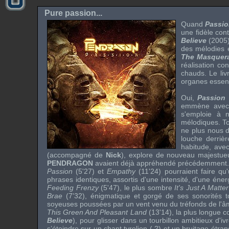
Pure passion...
Quand
Passi
une fidèle cont
Believe
(2005)
des mélodies 
The Masquera
réalisation co
chauds. Le li
organes essenti
Oui,
Passion
emmène avec 
s'emploie à 
mélodiques. Tou
ne plus nous
louche derrièr
habitude, avec
(accompagné de
Nick
), explore de nouveau majestue
PENDRAGON
avaient déjà appréhendé précédemment.
Passion
(5'27) et
Empathy
(11'24) pourraient faire qu
phrases identiques, assortis d'une intensité, d'une éner
Feeding Frenzy
(5'47), le plus sombre
It's Just A Matt
Brae
(7'32), énigmatique et gorgé de ses sonorités 
soyeuses poussées par un vent venu du tréfonds de l'â
This Green And Pleasant Land
(13'14), la plus longue c
Believe
), pour glisser dans un tourbillon ambitieux d'i
s’éteindre sur un chant tyrolien ( ?) et un bruitage étra