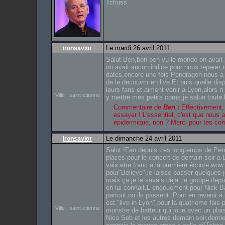
Tchuss
Le mardi 26 avril 2011
ironsavior
Salut Ben,bon ben vu le monde on avait pe
on avait aucun indice pour nous reperer re
dates,encore une fois Pendragon nous a 
de le decouvrir en live.Et puis quelle dis
leurs fans et aiment venir a Lyon,alors n 
Ville : saint etienne
y mettre mes petits coms,je salue toute 
Commentaire de
Ben
:
Effectivement, 
essayer ! L'essentiel, c'est que nous a
épidermique, non ? Merci pour tes comm
Le dimanche 24 avril 2011
ironsavior
Salut !Fan depuis tres longtemps de Pen
places pour le concert de demain soir a L
vais etre franc a la premiere écoute wow
pour"Believe",je laisse passer quelques j
mais ça je le savais déja ,le groupe dep
on lui connait.L engouement pour Nick Bar
partout ou ils passent .Pour en revenir
est "live in Lyon",pour la quatrieme fois 
Ville : saint etienne
monstre de batteur qui joue avec un plais
Nico Seb et les autres demain soir,dernie