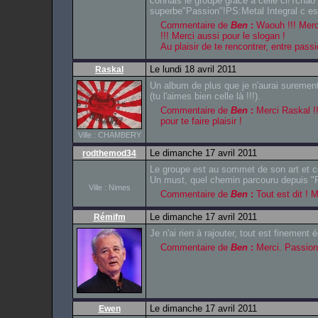
connais le groupe grace a celle ci!Tchao
superbe"Passion"!PS:Metal Integral c e
Commentaire de
Ben
:
Waouh !!! Merci
!!! Merci aussi pour le slogan !
Au plaisir de te rencontrer, entre p
Le lundi 18 avril 2011
Raskal
Un album de plus que je n'aurai suremen
(tu l'aimes bien celle là !!!).
Commentaire de
Ben
:
Merci Raskal !!!
pour te faire plaisir !
Ville : CHAMBERY
Le dimanche 17 avril 2011
rodthemod34
Le groupe est au sommet de son art et c
Un must, quel chemin parcouru depuis "Fl
Ville : Nimes
Commentaire de
Ben
:
Tout est dit ! 
Le dimanche 17 avril 2011
Rémifm
Je n'ai rien à rajouter, tout est finemen
Commentaire de
Ben
:
Merci. Passion 
Le dimanche 17 avril 2011
Ewen