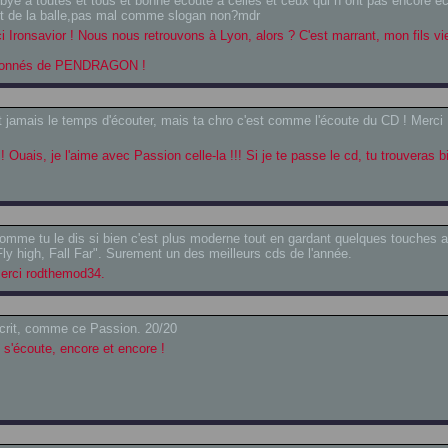
 bye a toutes et tous et bonne écoute a celles et ceux qui n ont pas encore é
st de la balle,pas mal comme slogan non?mdr
 Ironsavior ! Nous nous retrouvons à Lyon, alors ? C'est marrant, mon fils vi
assionnés de PENDRAGON !
t jamais le temps d'écouter, mais ta chro c'est comme l'écoute du CD ! Merc
 Ouais, je l'aime avec Passion celle-la !!! Si je te passe le cd, tu trouveras b
omme tu le dis si bien c'est plus moderne tout en gardant quelques touches 
y high, Fall Far". Surement un des meilleurs cds de l'année.
Merci rodthemod34.
t écrit, comme ce Passion. 20/20
s'écoute, encore et encore !